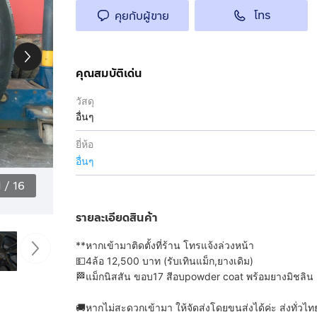
โทร
คุยกับผู้ขาย
คุณสมบัติเด่น
วัสดุ
อื่นๆ
ยี่ห้อ
อื่นๆ
1
/
16
รายละเอียดสินค้า
**หากเข้ามาติดตั้งที่ร้าน โทรแจ้งล่วงหน้า
💵4ล้อ 12,500 บาท (รับเทินแม็ก,ยางเดิม)
🏁แม็กนิสสัน ขอบ17 สีอบpowder coat พร้อมยางมิชลิน 2
🚚หากไม่สะดวกเข้ามา ให้จัดส่งโดยขนส่งได้ค่ะ ส่งทั่วไท