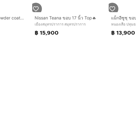
แม็กmg ขอบ17 สีอบpowder coat พร้อมยางblackhawk 215 55 17 ปี24 ใส่ mg 4 mg EP mg zs EV อื่นๆ 5 รู 112
Nissan Teana ขอบ 17 นิ้ว Top🔥
เมืองสมุทรปราการ สมุทรปราการ
หนองเสือ ปทุมธ
฿ 15,900
฿ 13,900