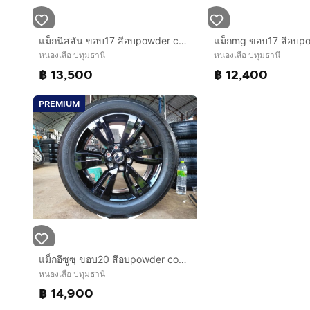
แม็กนิสสัน ขอบ17 สีอบpowder coat พร้อมยางblackhawk 215 55 17 ปี24 ยางสวยทุกเส้น ตุ่มหน้ายางยังอยู่ ใส่ทีน่า เทียน่า จุ๊ค รุ่นอื่นๆ 5 รู114
หนองเสือ ปทุมธานี
หนองเสือ ปทุมธานี
฿ 13,500
฿ 12,400
PREMIUM
แม็กอีซูซุ ขอบ20 สีอบpowder coat พร้อมยางบริสโตน 265 50 20 ปี23 ยางสวยทุกเส้นตามรูป ใส่ isuzu ตัวสูงได้ทุกรุ่น mu-x มิว 7
หนองเสือ ปทุมธานี
฿ 14,900