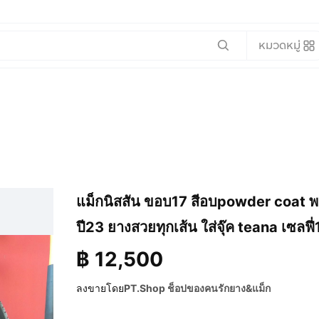
หมวดหมู่
แม็กนิสสัน ขอบ17 สีอบpowder coat พ
ปี23 ยางสวยทุกเส้น ใส่จุ๊ค teana เซลฟี่
฿
12,500
ลงขายโดย
PT.Shop ช็อปของคนรักยาง&แม็ก