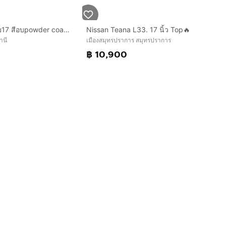
แม็กอีซูซุ ขอบ17 สีอบpowder coat พร้อมยางคอนติ 265 65 17 ปี25 ยางสวยทุกเส้นใส่ isuzu ตัวสูง mu-x mu7
Nissan Teana L33. 17 นิ้ว Top🔥
านี
เมืองสมุทรปราการ สมุทรปราการ
฿ 10,900