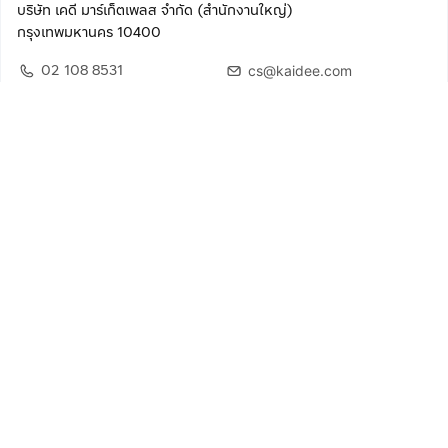
บริษัท เคดี มาร์เก็ตเพลส จำกัด (สำนักงานใหญ่)
กรุงเทพมหานคร 10400
02 108 8531
cs@kaidee.com
ติดตามเรา
เพื่อประสบการณ์ใช้งานที่ดีขึ้น
© 2568 บริษัท เคดี มาร์เก็ตเพลส จำกัด