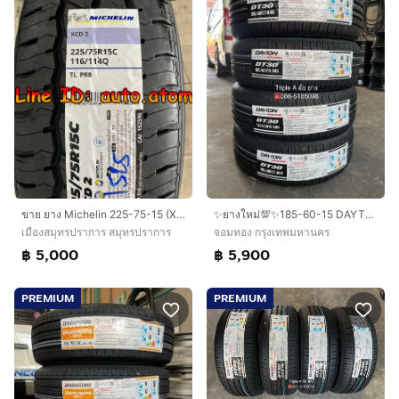
ขาย ยาง Michelin 225-75-15 (XCD2) ใหม่ ปี 26
✨ยางใหม่💯✨185-60-15 DAYTON By Bridgestone🚩ปี 26🚩💖ใหม่กริ๊บ💖
เมืองสมุทรปราการ สมุทรปราการ
จอมทอง กรุงเทพมหานคร
฿ 5,000
฿ 5,900
PREMIUM
PREMIUM