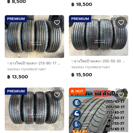
฿ 8,500
฿ 18,500
PREMIUM
PREMIUM
✨ยางใหม่ป้ายแดง✨255-55-20 GoodYear🚩ปี 26🚩ใหม่กริ๊บ💖เหมาะสำหรับ รถกระบะตัวสูง และ SUV ทุกรุ่น
✨ยางใหม่ป้ายแดง✨215-60-17 Yokohama🚩ปี 26🚩ใหม่กริ๊บ🚗ถอดจากโชว์รูม
จอมทอง กรุงเทพมหานคร
จอมทอง กรุงเทพมหานคร
฿ 15,500
฿ 13,500
PREMIUM
HOT