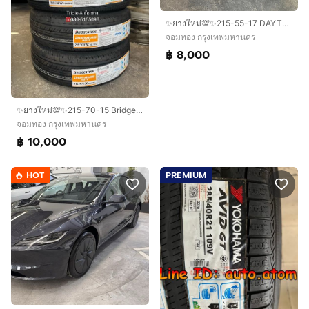
✨ยางใหม่💯✨215-55-17 DAYTON By Bridgestone🚩ปี 26🚩ใหม่กริ๊บ💖
จอมทอง กรุงเทพมหานคร
฿ 8,000
✨ยางใหม่💯✨215-70-15 Bridgestone🚩ปี 26🚩💖ใหม่กริ๊บ🚘ใส่กับ รถตู้, รถกระบะตัวเตี้ย ได้เลย
จอมทอง กรุงเทพมหานคร
฿ 10,000
HOT
PREMIUM