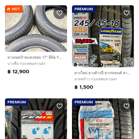
HOT
PREMIUM
ยางถอดป้ายแดงขอบ 17” ยี่ห้อ YOKOHAMA รุ่น BLUEARTH XT ขนาด 215-60R15 ปี 26 สีเส้นตุ่มหน้ายางยังอยู่ครบ
บางซื่อ กรุงเทพมหานคร
฿ 12,900
ยางใหม่ ยางค้างปี ยางรถยนต์ ลาดพร้าว
ลาดพร้าว กรุงเทพมหานคร
฿ 1,500
PREMIUM
PREMIUM