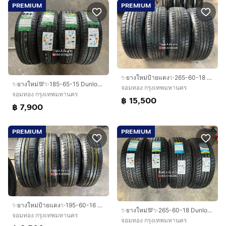
PREMIUM
PREMIUM
✨ยางใหม่ป้ายแดง✨265-60-18 Dunlop🚩ปี 26🚩ใหม่กริ๊บ💖ถอดจาก🚗รถใหม่ป้ายแดง
✨ยางใหม่💯✨185-65-15 Dunlop🚩ปี 26🚩💖ใหม่กริ๊บ💖
จอมทอง กรุงเทพมหานคร
จอมทอง กรุงเทพมหานคร
฿ 15,500
฿ 7,900
PREMIUM
PREMIUM
✨ยางใหม่ป้ายแดง✨195-60-16 Yokohama🚩ปี 26🚩ใหม่กริ๊บ💖ถอดจาก🚗โชว์รูมรถ
✨ยางใหม่💯✨265-60-18 Dunlop(แก้มขาว🤍)🚩ปี 26🚩เหมาะสำหรับ รถกระบะตัวสูง และ SUV
จอมทอง กรุงเทพมหานคร
จอมทอง กรุงเทพมหานคร