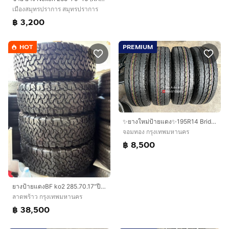
เมืองสมุทรปราการ สมุทรปราการ
฿ 3,200
HOT
PREMIUM
✨ยางใหม่ป้ายแดง✨195R14 Bridgestone🚩ปี 26🚩เหมาะสำหรับ รถกระบะบรรทุกตัวเตี้ย
จอมทอง กรุงเทพมหานคร
฿ 8,500
ยางป้ายแดงBF ko2 285.70.17“ปี26
ลาดพร้าว กรุงเทพมหานคร
฿ 38,500