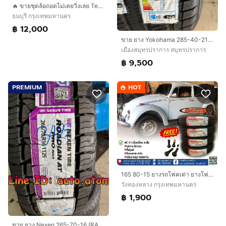
🔥 ขายชุดล้อถอดไม่เคยวิ่งเลย Tesla Model 3 Standard ปี 2026
ธนบุรี กรุงเทพมหานคร
฿ 12,000
ขาย ยาง Yokohama 285-40-21 (S35A) ใหม่ ปี 25
เมืองสมุทรปราการ สมุทรปราการ
฿ 9,500
PREMIUM
HOT
165 80-15 ยางรถโฟคเต่า ยางโฟค ปีใหม่ๆ ราคาถูก ราชาแม็ก ลาดพร้าว
วังทองหลาง กรุงเทพมหานคร
฿ 1,900
ขาย ยาง Nexen 265-70-16 (RA8) ใหม่ ปี 26