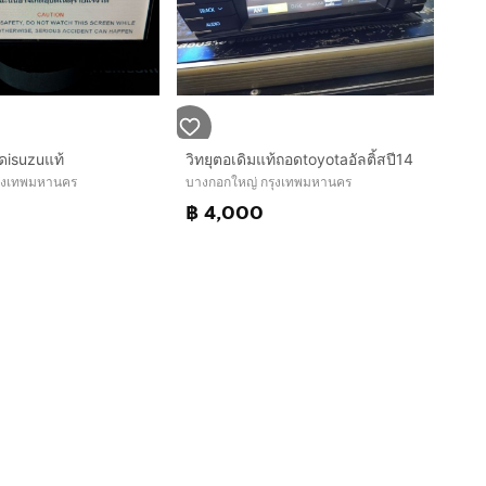
อดisuzuแท้
วิทยุตอเดิมแท้ถอดtoyotaอัลติ้สปี14
รุงเทพมหานคร
บางกอกใหญ่ กรุงเทพมหานคร
฿ 4,000