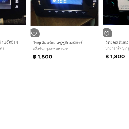
้าแจ๊สปี14
วิทยุจอเดิมถ
วิทยุเดิมแท้ถอดซูซูกิเออติก้าร์
นคร
บางกอกใหญ่ ก
ตลิ่งชัน กรุงเทพมหานคร
฿ 1,800
฿ 1,800