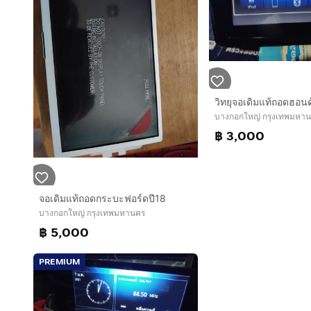
วิทยุจอเดิมแท้ถอดฮอนด
บางกอกใหญ่ กรุงเทพมหา
฿ 3,000
จอเดิมแท้ถอดกระบะฟอร์ดปี18
บางกอกใหญ่ กรุงเทพมหานคร
฿ 5,000
PREMIUM