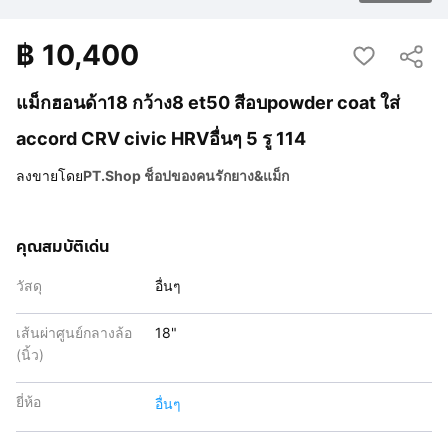
฿
10,400
แม็กฮอนด้า18 กว้าง8 et50 สีอบpowder coat ใส่
accord CRV civic HRVอื่นๆ 5 รู 114
ลงขายโดย
PT.Shop ช็อปของคนรักยาง&แม็ก
คุณสมบัติเด่น
วัสดุ
อื่นๆ
เส้นผ่าศูนย์กลางล้อ
18"
(นิ้ว)
ยี่ห้อ
อื่นๆ