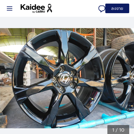
ลงขาย
1
/
10