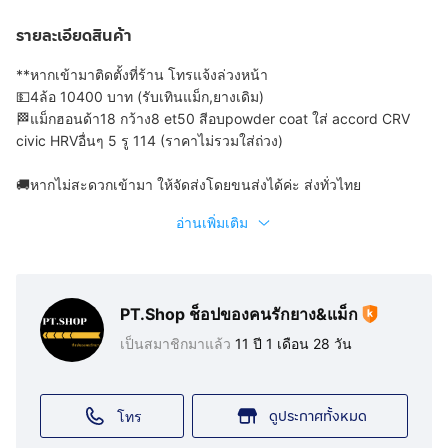
รายละเอียดสินค้า
**หากเข้ามาติดตั้งที่ร้าน โทรแจ้งล่วงหน้า
💵4ล้อ 10400 บาท (รับเทินแม็ก,ยางเดิม)
🏁แม็กฮอนด้า18 กว้าง8 et50 สีอบpowder coat ใส่ accord CRV
civic HRVอื่นๆ 5 รู 114 (ราคาไม่รวมใส่ถ่วง)
🚚หากไม่สะดวกเข้ามา ให้จัดส่งโดยขนส่งได้ค่ะ ส่งทั่วไทย
อ่านเพิ่มเติม
PT.Shop ช็อปของคนรักยาง&แม็ก
เป็นสมาชิกมาแล้ว
11 ปี 1 เดือน 28 วัน
ดูประกาศทั้งหมด
โทร