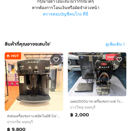
กรุณาอย่าโอนเงินไม่ว่ากรณีใดๆ
หากต้องการโอนเงินหรือมัดจำล่วงหน้า
ตรวจสอบบัญชีคนโกง ที่นี่
สินค้าที่คุณอาจจะสนใจ'
ดูเพิ่มเติม
HOT
sale2000บาท เครื่องชงกาแฟ Tchibo Cafissimo Classic ประเภทเครื่องชงกาแฟ: เป็นเครื่องชงกาแฟแคปซูลที่สามารถทำเอสเพรสโซ, คาเฟ่ครีม่า,
บางใหญ่ นนทบุรี
฿ 2,000
ส่งต่อเครื่องชงกาแฟอัตโนมัติ De'Longhi Caffe Corso (รุ่น ESAM2600) รุ่นยอดนิยม Made in Italy ตัวเครื่องดีไซน์คลาสสิก สภาพสวยมาก
ปากเกร็ด นนทบุรี
฿ 9,800