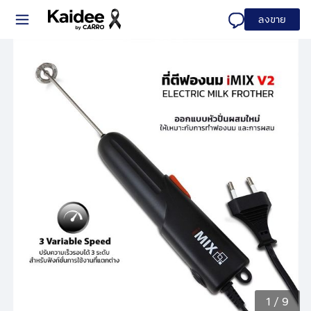
ลงขาย
1
/
9