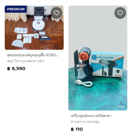
PREMIUM
สุดยอดหุ่นยนต์ดูดฝุ่นถูพื้น ROBOROCK S8+ แปรงปัดคู่ มี Dock ดูดฝุ่น รุ่นนี้เป็นรุ่นสุดท้ายสร้างชื่อที่ใช้ดีมากๆ ซื้อมาเกือบสามหมื่น ขายถูก
พญาไท กรุงเทพมหานคร
฿ 6,590
เครื่องดูดฝุ่นขนาดมินิพกพา
สามพราน นครปฐม
฿ 110