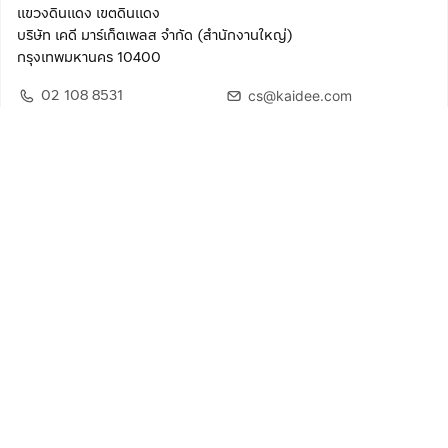
แขวงดินแดง เขตดินแดง
บริษัท เคดี มาร์เก็ตเพลส จำกัด (สำนักงานใหญ่)
กรุงเทพมหานคร 10400
02 108 8531
cs@kaidee.com
ติดตามเรา
เพื่อประสบการณ์ใช้งานที่ดีขึ้น
© 2568 บริษัท เคดี มาร์เก็ตเพลส จำกัด