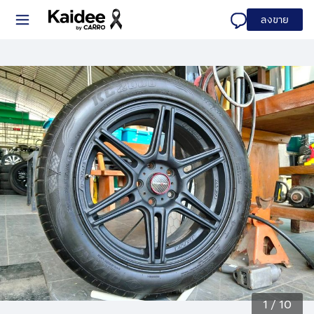
ลงขาย
1
/
10