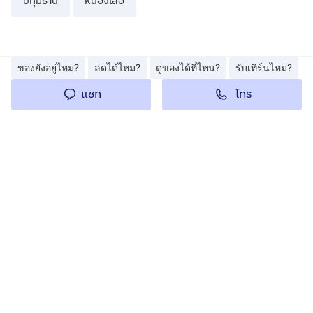
ปทุมธานี
หนองเสือ
ของยังอยู่ไหม?
ลดได้ไหม?
ดูของได้ที่ไหน?
รับเทิร์นไหม?
โทร
แชท