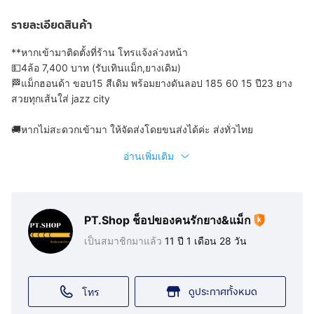
รายละเอียดสินค้า
**หากเข้ามาติดตั้งที่ร้าน โทรแจ้งล่วงหน้า
💵4ล้อ 7,400 บาท (รับเทินแม็ก,ยางเดิม)
🏁แม็กฮอนด้า ขอบ15 สีเดิม พร้อมยางดันลอป 185 60 15 ปี23 ยาง
สวยทุกเส้นใส่ jazz city
🚚หากไม่สะดวกเข้ามา ให้จัดส่งโดยขนส่งได้ค่ะ ส่งทั่วไทย
อ่านเพิ่มเติม
PT.Shop ช็อปของคนรักยาง&แม็ก
เป็นสมาชิกมาแล้ว
11 ปี 1 เดือน 28 วัน
ดูประกาศทั้งหมด
โทร