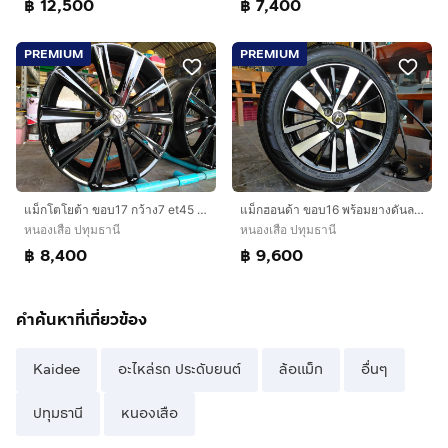
฿ 12,500
฿ 7,400
PREMIUM
PREMIUM
แม็กโตโยต้า ขอบ17 กว้าง7 et45 สีอบpowder coat ไม่ดุ้งไม่คดไม่แตกใส่ camry ได้ทุกรุ่น
แม็กฮอนด้า ขอบ16 พร้อมยางดันลอป ป้ายแดง185 60 16 ปลายปี23 มีตุ่มหน้ายางทุกเส้นใส่ jazz city ได้ทุกรุ่น
หนองเสือ ปทุมธานี
หนองเสือ ปทุมธานี
฿ 8,400
฿ 9,600
คำค้นหาที่เกี่ยวข้อง
Kaidee
อะไหล่รถ ประดับยนต์
ล้อแม็ก
อื่นๆ
ปทุมธานี
หนองเสือ