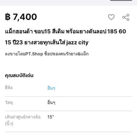
฿
7,400
แม็กฮอนด้า ขอบ15 สีเดิม พร้อมยางดันลอป 185 60
15 ปี23 ยางสวยทุกเส้นใส่ jazz city
ลงขายโดย
PT.Shop ช็อปของคนรักยาง&แม็ก
คุณสมบัติเด่น
ยี่ห้อ
อื่นๆ
วัสดุ
อื่นๆ
เส้นผ่าศูนย์กลางล้อ
15"
(นิ้ว)