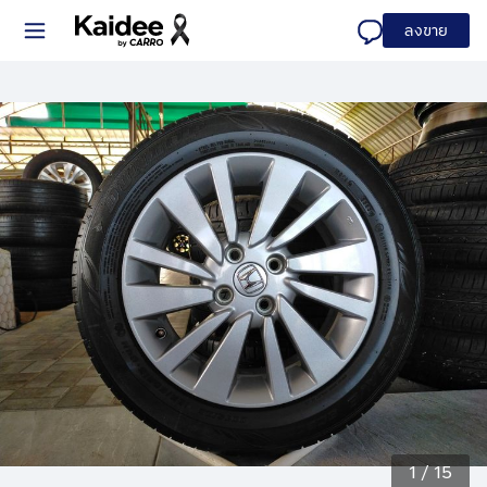
ลงขาย
1
/
15