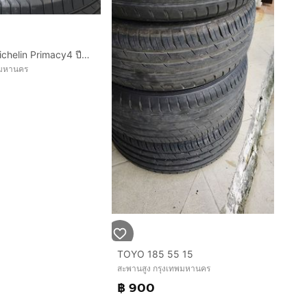
​215​ 50​ 17​ Michelin Primacy​4​ ปี23นุ่มเงียบสุดๆ ดอกหนาเต็มๆ​ ไม่ปะ​ พร้อมใช้อีกนาน​ ติดรถลงพื้น​ปลายปี​​ ชุด​4เส้น​ 5,400​ บาท
ทพมหานคร
TOYO 185 55 15
สะพานสูง กรุงเทพมหานคร
฿ 900