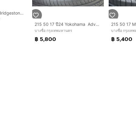
215-50-17 ปี 23 ยาง Bridgestone ชุด 4 เส้น 4000 บาทสภาพยางสวยดอกเต็มๆนุ่มๆ ไม่บวมไม่กินข้างวิ่งใช้งานได้อีกยาวๆ รับประกันยาง 14 วัน
ร
215​ 50​ 17 ปี24 Yokohama Advab dB นุ่มเงียบสุดๆ ดอกหนาเต็มๆ​ ไม่ปะ​ พร้อมใช้อีกนาน​ ติดรถลงพื้น​ปลายปี​​ ชุด​4เส้น​ 5,800​ บาท
บางซื่อ กรุงเทพมหานคร
บางซื่อ กรุงเ
฿ 5,800
฿ 5,400