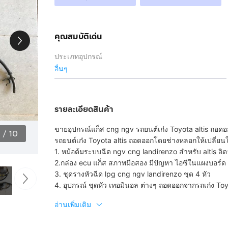
คุณสมบัติเด่น
ประเภทอุปกรณ์
อื่นๆ
รายละเอียดสินค้า
ขายอุปกรณ์แก็ส cng ngv รถยนต์เก๋ง Toyota altis ถอด
1
/
10
รถยนต์เก๋ง Toyota altis ถอดออกโดยช่างหลอกให้เปลี่ยนใ
1. หม้อต้มระบบฉีด ngv cng landirenzo สำหรับ altis อิตา
2.กล่อง ecu แก็ส สภาพมือสอง มีปัญหา ไอซีในแผงบอร์ด 1 
3. ชุดรางหัวฉีด lpg cng ngv landirenzo ชุด 4 หัว
4. อุปกรณ์ ชุดหัว เทอมินอล ต่างๆ ถอดออกจากรถเก๋ง Toy
อ่านเพิ่มเติม