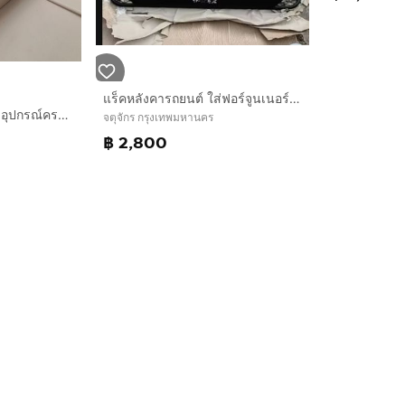
แร็คหลังคารถยนต์ ใส่ฟอร์จูนเนอร์ ปาเจโร่ และอื่นๆ แบบบาง สวยงาม มาตรฐาน แข็งแรง พร้อมอุปกรณ์สายรัดตัวยู 2 เส้น
ฉากกั้นรถ Alphard 20 อุปกรณ์ครบ กระจก มอเตอร์ ใช้งานได้ปกติ
จตุจักร กรุงเทพมหานคร
฿ 2,800