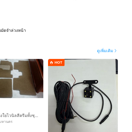
อมัดจำล่วงหน้า
ดูเพิ่มเติม
HOT
พรมปูพื้นรถเก๋งใยไวนิลสีครีมทั้งชุด(3ชิ้น)FOR HONDA
พมหานคร