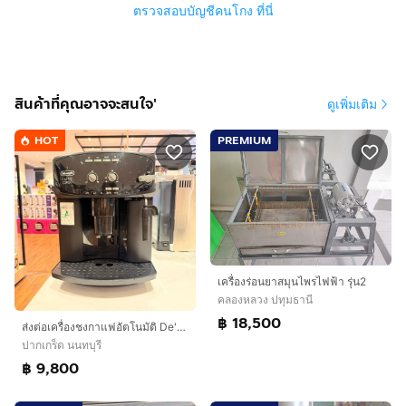
ตรวจสอบบัญชีคนโกง ที่นี่
สินค้าที่คุณอาจจะสนใจ'
ดูเพิ่มเติม
HOT
PREMIUM
เครื่องร่อนยาสมุนไพรไฟฟ้า รุ่น2
คลองหลวง ปทุมธานี
฿ 18,500
ส่งต่อเครื่องชงกาแฟอัตโนมัติ De'Longhi Caffe Corso (รุ่น ESAM2600) รุ่นยอดนิยม Made in Italy ตัวเครื่องดีไซน์คลาสสิก สภาพสวยมาก
ปากเกร็ด นนทบุรี
฿ 9,800