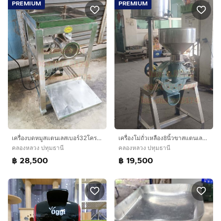
PREMIUM
PREMIUM
เครื่องบดหมูสแตนเลสเบอร์32โครงสแตนเลสฉาก
เครื่องโม่ถั่วเหลือง8นิ้วขาสแตนเลส มอเตอร์บน1แรง
คลองหลวง ปทุมธานี
คลองหลวง ปทุมธานี
฿ 28,500
฿ 19,500