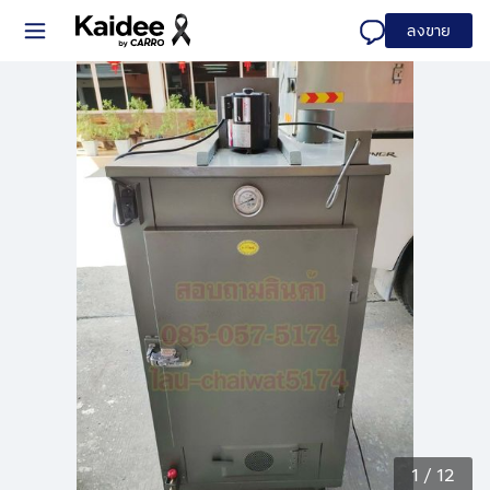
ลงขาย
1
/
12