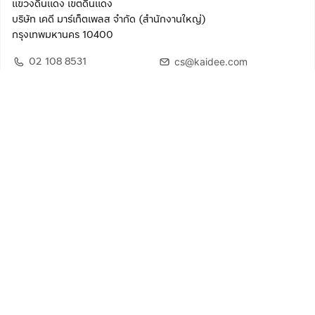
แขวงดินแดง เขตดินแดง
บริษัท เคดี มาร์เก็ตเพลส จำกัด (สำนักงานใหญ่)
กรุงเทพมหานคร 10400
02 108 8531
cs@kaidee.com
ติดตามเรา
เพื่อประสบการณ์ใช้งานที่ดีขึ้น
© 2568 บริษัท เคดี มาร์เก็ตเพลส จำกัด