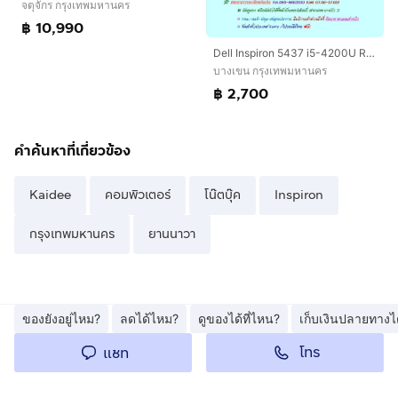
จตุจักร กรุงเทพมหานคร
฿ 10,990
Dell Inspiron 5437 i5-4200U Ram 8GB SSD SATA 240 GB หน้าจอ 14 นิ้ว ดูหนังฟังเพลง-เล่นไลน์ ราคา 2,700.-บาท จัดส่งฟรีทั่วประเทศ
บางเขน กรุงเทพมหานคร
฿ 2,700
คำค้นหาที่เกี่ยวข้อง
Kaidee
คอมพิวเตอร์
โน๊ตบุ๊ค
Inspiron
กรุงเทพมหานคร
ยานนาวา
ของยังอยู่ไหม?
ลดได้ไหม?
ดูของได้ที่ไหน?
เก็บเงินปลายทางไ
โทร
แชท