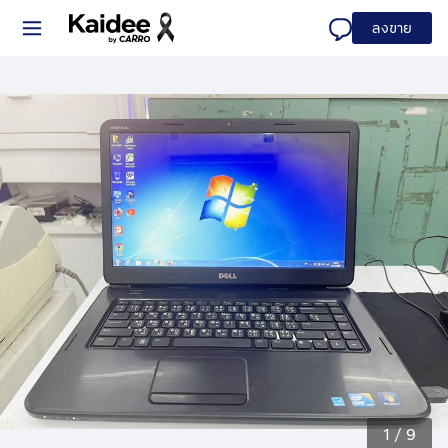
ลงขาย
1
/
9