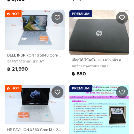
HOT
PREMIUM
DELL INSPIRON 16 5640 Core 7 150U Ram16.512GB
เลือกได้ โน๊ตบุ๊ค HP จอ15.6นิ้ว amd A4-5000 APU หรือ DELL intel Core i3 จอ 14 นิ้ว ราคาเริ่มต้นเพียง 850 บาท ตามนี้.
จตุจักร กรุงเทพมหานคร
จตุจักร กรุงเทพมหานคร
฿ 21,990
฿ 850
HOT
PREMIUM
HP PAVILION X360 Core i3-1215U RAM8.512GB