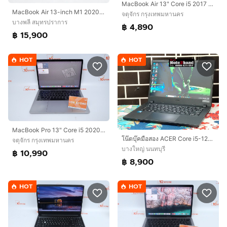
MacBook Air 13" Core i5 2017 8.128GB
MacBook Air 13-inch M1 2020 Ram16GB SSD256GB Gold
จตุจักร กรุงเทพมหานคร
บางพลี สมุทรปราการ
฿ 4,890
฿ 15,900
HOT
HOT
MacBook Pro 13" Core i5 2020 16.512GB
โน๊ตบุ๊คมือสอง ACER Core i5-1235U จอ14”IPS แรม8+NVMe256+การ์ดจอ Iris+วินโดว์แท้+ประกันศูนย์
จตุจักร กรุงเทพมหานคร
บางใหญ่ นนทบุรี
฿ 10,990
฿ 8,900
HOT
HOT