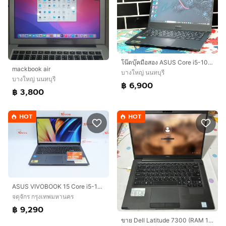
โน๊ตบุ๊คมือสอง ASUS Core i5-10210U จอ14”HD แรม8+NVMe.256+การ์ดจอ UHD 620
mackbook air
บางใหญ่ นนทบุรี
บางใหญ่ นนทบุรี
฿ 6,900
฿ 3,800
HOT
HOT
ASUS VIVOBOOK 15 Core i5-1235U RAM8-512GB
จตุจักร กรุงเทพมหานคร
฿ 9,290
ขาย Dell Latitude 7300 (RAM 16GB / SSD 256GB)