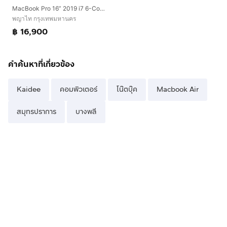
MacBook Pro 16” 2019 i7 6-Core RAM 16GB SSD 512GB Retina 3072x1920 Cycle 191
พญาไท กรุงเทพมหานคร
฿ 16,900
คำค้นหาที่เกี่ยวข้อง
Kaidee
คอมพิวเตอร์
โน๊ตบุ๊ค
Macbook Air
สมุทรปราการ
บางพลี