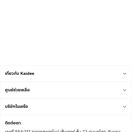
เกี่ยวกับ Kaidee
ศูนย์ช่วยเหลือ
บริษัทในเครือ
ติดต่อเรา
เลขที่ 554/117 อาคารสกายไนน์ เซ็นเตอร์ ชั้น 22 ถนนอโศก-ดินแดง