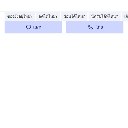
ของยังอยู่ไหม?
ลดได้ไหม?
ผ่อนได้ไหม?
นัดรับได้ที่ไหน?
เ
โทร
แชท