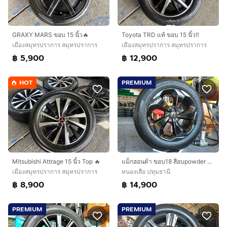
GRAXY MARS ขอบ 15 นิ้ว🔥
Toyota TRD แท้ ขอบ 15 นิ้ว‼️
เมืองสมุทรปราการ สมุทรปราการ
เมืองสมุทรปราการ สมุทรปราการ
฿ 5,900
฿ 12,900
HOT
PREMIUM
Mitsubishi Attrage 15 นิ้ว Top 🔥
แม็กฮอนด้า ขอบ18 สีอบpowder coat พร้อมยางดันลอป 235 60 18 ปี24 ยางสวยทุกเส้น ใส่ CRV g3 g4 g5 g6
เมืองสมุทรปราการ สมุทรปราการ
หนองเสือ ปทุมธานี
฿ 8,900
฿ 14,900
PREMIUM
PREMIUM