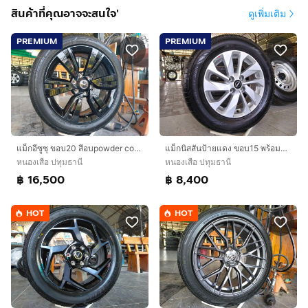
สินค้าที่คุณอาจจะสนใจ'
ดูเพิ่มเติม
PREMIUM
PREMIUM
แม็กอีซูซุ ขอบ20 สีอบpowder coat พร้อมยางดันลอป 255 45 20 ปี24 ยางสวยทุกเส้นตุ่มหน้ายางยังอยู่ใส่ isuzu ตัวเตี้ย ยีราฟแคระ รถที่บรรทุกไม่เก
แม็กนิสสันป้ายแดง ขอบ15 พร้อมยางดันลอป 195 65 15 ปี24 ยางสวยทุกเส้น ใส่อัลเมร่า
หนองเสือ ปทุมธานี
หนองเสือ ปทุมธานี
฿ 16,500
฿ 8,400
HOT
HOT