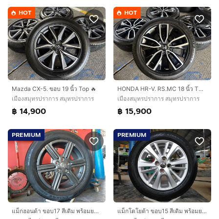
HOT
HOT
Mazda CX-5. ขอบ 19 นิ้ว Top 🔥
HONDA HR-V. RS.MC 18 นิ้ว TOP🔥
เมืองสมุทรปราการ สมุทรปราการ
เมืองสมุทรปราการ สมุทรปราการ
฿ 14,900
฿ 15,900
PREMIUM
PREMIUM
แม็กฮอนด้า ขอบ17 สีเดิม พร้อมยางดันลอป 215 60 17 ปี23 ยางสวยทุกเส้นใส่ HRV ได้ทุกรุ่น
แม็กโตโยต้า ขอบ15 สีเดิม พร้อมยางดันลอป 185 60 15 ปี23 ใส่ vios yaris