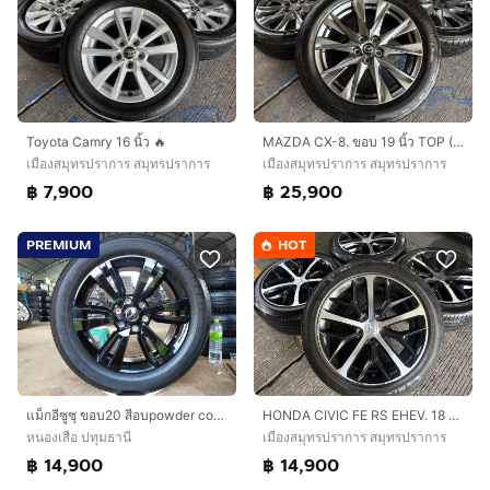
Toyota Camry 16 นิ้ว 🔥
MAZDA CX-8. ขอบ 19 นิ้ว TOP (สี Hyper)🔥
เมืองสมุทรปราการ สมุทรปราการ
เมืองสมุทรปราการ สมุทรปราการ
฿ 7,900
฿ 25,900
PREMIUM
HOT
แม็กอีซูซุ ขอบ20 สีอบpowder coat พร้อมยางบริสโตน 265 50 20 ปี23 ยางสวยทุกเส้นตามรูป ใส่ isuzu ตัวสูงได้ทุกรุ่น mu-x มิว 7
HONDA CIVIC FE RS EHEV. 18 นิ้ว TOP🔥
หนองเสือ ปทุมธานี
เมืองสมุทรปราการ สมุทรปราการ
฿ 14,900
฿ 14,900