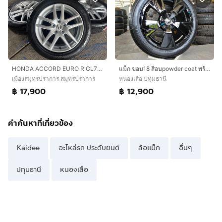
HONDA ACCORD EURO R CL7 ขอบ 17 นิ้ว🔥
แม็ก ขอบ18 สีอบpowder coat พร้อมยางบริสโตน 225 50 18 ปี24 ยางสวยทุกเส้น ใส่ revo vigo camry chr innova
เมืองสมุทรปราการ สมุทรปราการ
หนองเสือ ปทุมธานี
฿ 17,900
฿ 12,900
คำค้นหาที่เกี่ยวข้อง
Kaidee
อะไหล่รถ ประดับยนต์
ล้อแม็ก
อื่นๆ
ปทุมธานี
หนองเสือ