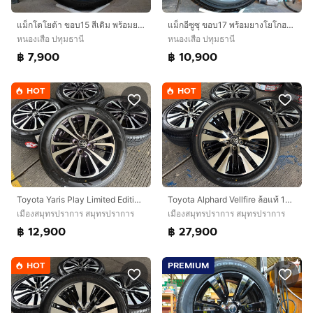
แม็กโตโยต้า ขอบ15 สีเดิม พร้อมยางบริสโตน 185 60 15 ปี23 ยางสวยทุกเส้นใส่ vios yaris
แม็กอีซูซุ ขอบ17 พร้อมยางโยโกฮาม่า 215 60 17 ปี24 แม็กสวยไร้รอย ไม่คดไม่ดุ้งไม่แตกใส่ isuzu ตัวเตี้ยตั้งแต่ปี 20ขึ้นไป ถึงปัจจุบัน
หนองเสือ ปทุมธานี
หนองเสือ ปทุมธานี
฿ 7,900
฿ 10,900
HOT
HOT
Toyota Yaris Play Limited Edition 15 นิ้ว‼️
Toyota Alphard Vellfire ล้อแท้ 18 นิ้ว Top🔥
เมืองสมุทรปราการ สมุทรปราการ
เมืองสมุทรปราการ สมุทรปราการ
฿ 12,900
฿ 27,900
HOT
PREMIUM