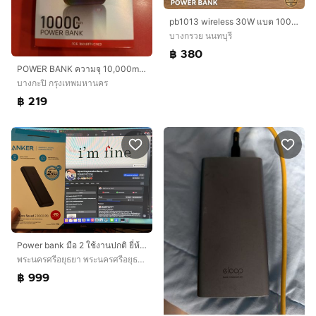
pb1013 wireless 30W แบต 10000mah มีสาย ไอโฟนกับไทซี ไปจีนได้ มีccc มอก.
บางกรวย นนทบุรี
฿ 380
POWER BANK ความจุ 10,000mah สีดำ
บางกะปิ กรุงเทพมหานคร
฿ 219
Power bank มือ 2 ใช้งานปกติ ยี่ห้อ Anker รุ่น PowerCore Speed 20000 PD อยู่ อยุธยานัดรับตลาดเจ้าพรหม Spec จ่ายไฟตามภาพ
พระนครศรีอยุธยา พระนครศรีอยุธยา
฿ 999