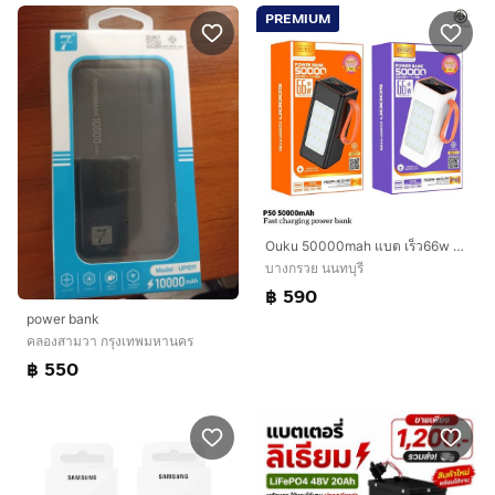
PREMIUM
Ouku 50000mah แบต เร็ว66w ช่องเสียบ 7ช่อง ไฟ led
บางกรวย นนทบุรี
฿ 590
power bank
คลองสามวา กรุงเทพมหานคร
฿ 550