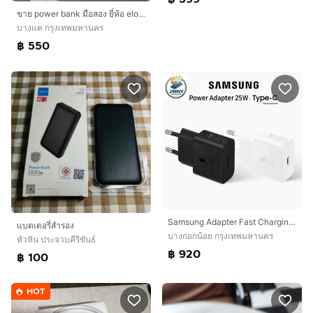
ขาย power bank มือสอง ยี่ห้อ eloop
บางแค กรุงเทพมหานคร
฿ 550
Samsung Adapter Fast Charging 25W อะแดปเตอร์ หัวชาร์จ Type C ของแท้ ประกันศูนย์ไทย
แบตเตอรี่สำรอง
บางกอกน้อย กรุงเทพมหานคร
หัวหิน ประจวบคีรีขันธ์
฿ 920
฿ 100
HOT