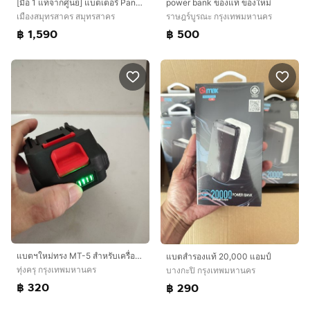
[มือ 1 แท้จากศูนย์] แบตเตอรี่ Panasonic dmw-blc12
power bank ของแท้ ของใหม่
เมืองสมุทรสาคร สมุทรสาคร
ราษฎร์บูรณะ กรุงเทพมหานคร
฿ 1,590
฿ 500
แบตฯใหม่ทรง MT-5 สําหรับเครื่องเป่าลม เลื่อย สว่าน เครื่องฉีดน้ํา และอื่นๆ
แบตสำรองแท้ 20,000 แอมป์
ทุ่งครุ กรุงเทพมหานคร
บางกะปิ กรุงเทพมหานคร
฿ 320
฿ 290