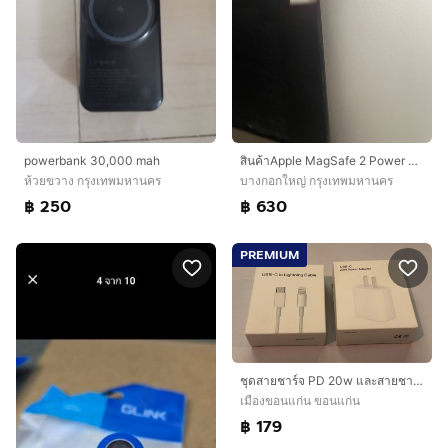
powerbank 30,000 mah
สินค้าApple MagSafe 2 Power Adapter ขนาด 45 วัตต์ (สำหรับ MacBook Air) ของแท้
ห้วยขวาง กรุงเทพมหานคร
บางกอกใหญ่ กรุงเทพมหานคร
฿ 250
฿ 630
PREMIUM
ชุดสายชาร์จ PD 20w และสายชาร์จ type c to lighting
เมืองขอนแก่น ขอนแก่น
฿ 179