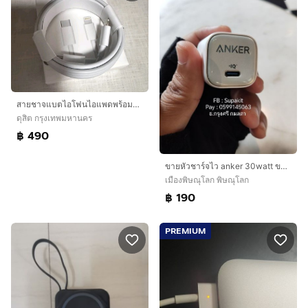
สายชาจแบตไอโฟนไอแพดพร้อมใช้ แท้จากศูนย์ ลดจาก890
ดุสิต กรุงเทพมหานคร
฿ 490
ขายหัวชาร์จไว anker 30watt ของแท้มือสอง เป็น USB type c
เมืองพิษณุโลก พิษณุโลก
฿ 190
PREMIUM