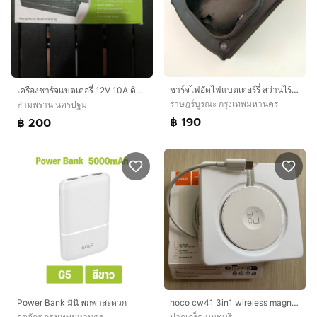
ชาร์จไฟอัดไฟแบตเตอร์รี่ สว่านไร้สายทรงสี่เหลี่ยม 16V มีเก็บปลายทาง
เครื่องชาร์จแบตเตอรี่ 12V 10A ดิจิตอล SUOER SON-1210D+ ชาร์จเต็มตัดอัตโนมัติ
ราษฎร์บูรณะ กรุงเทพมหานคร
สามพราน นครปฐม
฿ 190
฿ 200
Power Bank มินิ พกพาสะดวก
hoco cw41 3in1 wireless magnetic charger
จตุจักร กรุงเทพมหานคร
ปากเกร็ด นนทบุรี