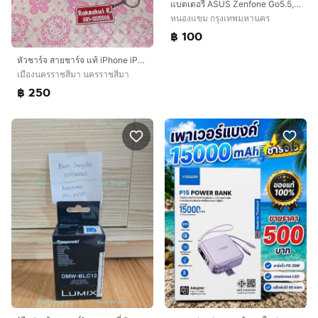
แบตเตอรี่ ASUS Zenfone Go5.5,Go TV,X013D,ZB551KLรหัส C11P1510 ของแท้ 3010mAh
หนองแขม กรุงเทพมหานคร
฿ 100
หัวชาร์จ สายชาร์จ แท้ iPhone iPad ของแท้จากกล่อง
เมืองนครราชสีมา นครราชสีมา
฿ 250