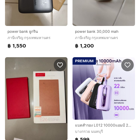
power bank ยูกริน
power bank 30,000 mah
ภาษีเจริญ กรุงเทพมหานคร
ภาษีเจริญ กรุงเทพมหานคร
฿ 1,550
฿ 1,200
PREMIUM
แบตสำรอง L012 10000แอมป์ 22.5w ชาร์จเร็วมีสายไทซี+ไอโฟน มี ม.อ.ก 2079-2560 พกพามินิ ร้านคละสีให้
บางกรวย นนทบุรี
฿ 599