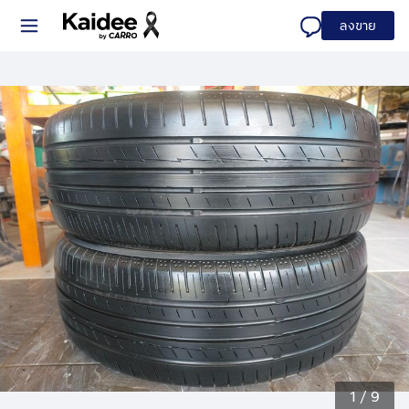
ลงขาย
1
/
9