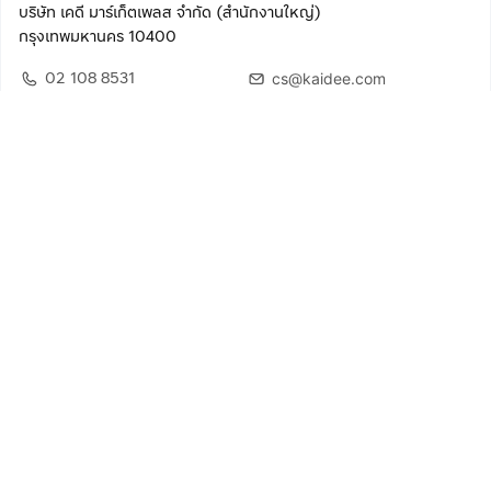
บริษัท เคดี มาร์เก็ตเพลส จำกัด (สำนักงานใหญ่)
กรุงเทพมหานคร 10400
02 108 8531
cs@kaidee.com
ติดตามเรา
เพื่อประสบการณ์ใช้งานที่ดีขึ้น
© 2568 บริษัท เคดี มาร์เก็ตเพลส จำกัด