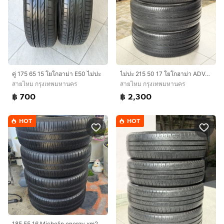
คู่ 175 65 15 โยโกฮาม่า E50 ไม่ปะ
ไม่ปะ 215 50 17 โยโกฮาม่า ADVAN
สายไหม กรุงเทพมหานคร
สายไหม กรุงเทพมหานคร
฿ 700
฿ 2,300
HOT
HOT
185​ 55 16 Michelin​ energy xm2​ ปี21 ดอกเต็มๆ นุ่มเงียบสุดๆพร้อมใช้อีกนาน​ ผลิตกลางปี21 ลงพื้น​ปลายปี​ ชุด​4เส้น​ 1,800​ บาท