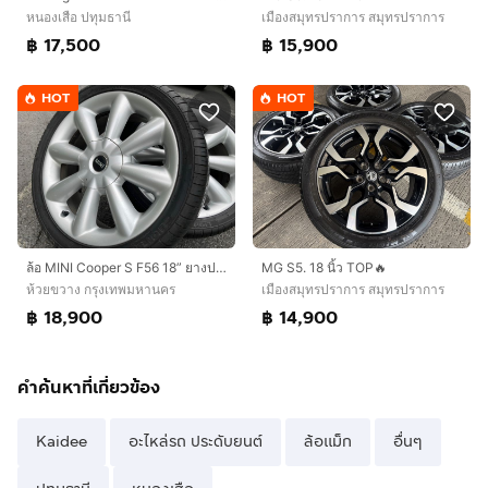
หนองเสือ ปทุมธานี
เมืองสมุทรปราการ สมุทรปราการ
฿ 17,500
฿ 15,900
HOT
HOT
ล้อ MINI Cooper S F56 18” ยางปลายปี 2022 ขนาด 225 40 18 ยางใหม่มาก พร้อมใช้ ล้อเดิมติดรถ 5 รู 112 แท้ มือสอง สภาพดี ไม่เคยซ่อม
MG S5. 18 นิ้ว TOP🔥
ห้วยขวาง กรุงเทพมหานคร
เมืองสมุทรปราการ สมุทรปราการ
฿ 18,900
฿ 14,900
คำค้นหาที่เกี่ยวข้อง
Kaidee
อะไหล่รถ ประดับยนต์
ล้อแม็ก
อื่นๆ