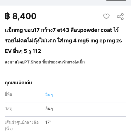
฿
8,400
แม็กmg ขอบ17 กว้าง7 et43 สีอบpowder coat ไร้
รอยไม่คดไม่ดุ้งไม่แตก ใส่ mg 4 mg5 mg ep mg zs
EV อื่นๆ 5 รู 112
ลงขายโดย
PT.Shop ช็อปของคนรักยาง&แม็ก
คุณสมบัติเด่น
ยี่ห้อ
อื่นๆ
วัสดุ
อื่นๆ
เส้นผ่าศูนย์กลางล้อ
17"
(นิ้ว)