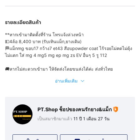
รายละเอียดสินค้า
**หากเข้ามาติดตั้งที่ร้าน โทรแจ้งล่วงหน้า
💵4ล้อ 8,400 บาท (รับเทินแม็ก,ยางเดิม)
🏁แม็กmg ขอบ17 กว้าง7 et43 สีอบpowder coat ไร้รอยไม่คดไม่ดุ้ง
ไม่แตก ใส่ mg 4 mg5 mg ep mg zs EV อื่นๆ 5 รู 112
🚚หากไม่สะดวกเข้ามา ให้จัดส่งโดยขนส่งได้ค่ะ ส่งทั่วไทย
อ่านเพิ่มเติม
PT.Shop ช็อปของคนรักยาง&แม็ก
เป็นสมาชิกมาแล้ว
11 ปี 1 เดือน 27 วัน