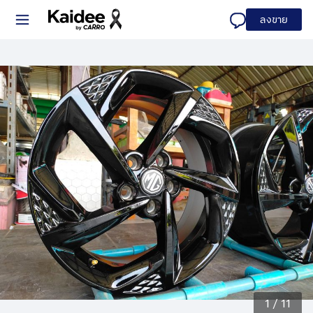
ลงขาย
1
/
11