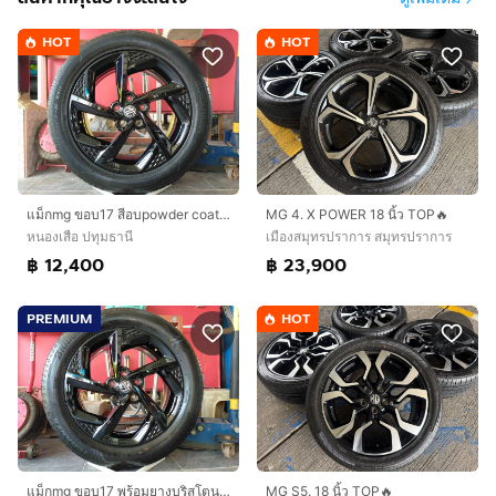
HOT
HOT
แม็กmg ขอบ17 สีอบpowder coat พร้อมยางblackhawk 215 55 17 ปี24 ใส่ mg 4 mg EP mg zs EV อื่นๆ 5 รู 112
MG 4. X POWER 18 นิ้ว TOP🔥
หนองเสือ ปทุมธานี
เมืองสมุทรปราการ สมุทรปราการ
฿ 12,400
฿ 23,900
PREMIUM
HOT
แม็กmg ขอบ17 พร้อมยางบริสโตน 215 55 17 ปี24 แม็กสวยไร้รอย ยางสวยทุกเส้นตุ่มหน้ายางยังอยู่5 รู 112 ใส่ mg 4 mg5 mg. ep. ,mg zs EV mg GS
MG S5. 18 นิ้ว TOP🔥