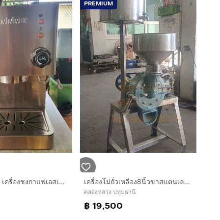
PREMIUM
SUPER RICH เครื่องชงกาแฟเอสเปรสโซ
เครื่องโม่ถั่วเหลือง8นิ้วขาสแตนเลส มอเตอร์บน1แรง
คลองหลวง ปทุมธานี
฿ 19,500