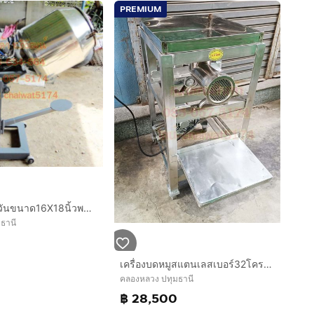
PREMIUM
เครื่องคั่วไร้ควันขนาด16X18นิ้วพร้อมมอเตอร์ โอ่งคั่วแบบหมุนได้
ธานี
เครื่องบดหมูสแตนเลสเบอร์32โครงสแตนเลสฉาก
คลองหลวง ปทุมธานี
฿ 28,500