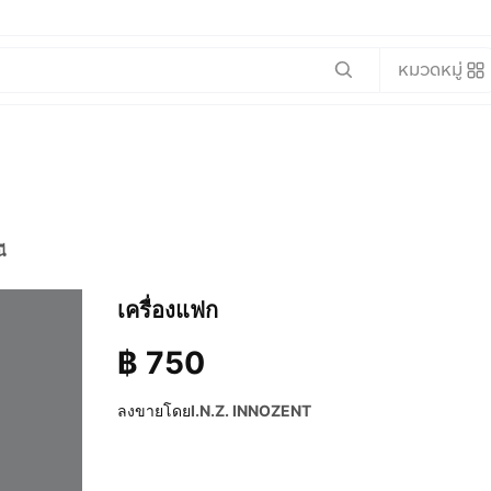
หมวดหมู่
ี
เครื่องแฟก
฿
750
ลงขายโดย
I.N.Z. INNOZENT