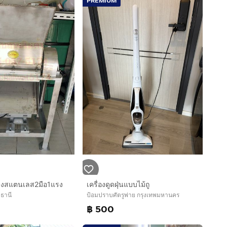
PREMIUM
แข็งสแตนเลส2มือ1แรง
เครื่องดูดฝุ่นแบบไม้ถู
ธานี
ป้อมปราบศัตรูพ่าย กรุงเทพมหานคร
฿ 500