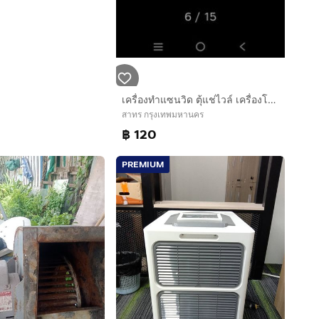
เครื่องทำแซนวิด ตุ้แช่ไวล์ เครื่องโกนหนวด หม้อตุ๋น
สาทร กรุงเทพมหานคร
฿ 120
PREMIUM