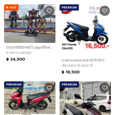
HOT
PREMIUM
Click150ปี2019💥🏷️กุญแจรีโมท🌟ราคา34500
สามพราน นครปฐม
฿ 34,500
ขายด่วน hond click125 ปี 2011
เมืองปทุมธานี ปทุมธานี
฿ 16,500
PREMIUM
PREMIUM