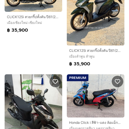
CLICK125i สวยกริ๊ปทั้งคัน ปี61(2018) รถจ้าวแรกมือเดียว เครื่องดีมาก ภาษีต่อให้เต็ม ชุดโอนครบ
เมืองเชียงใหม่ เชียงใหม่
฿ 35,900
CLICK125i สวยกริ๊ปทั้งคัน ปี61(2018) รถจ้าวแรกมือเดียว เครื่องดีมาก ภาษีต่อให้เต็ม ชุดโอนครบ
เมืองลำพูน ลำพูน
฿ 35,900
PREMIUM
Honda Click i สีฟ้า-แดง ล้อแม็กสภาพสวยๆ ไมล์น้อยๆ หัวฉีด ประหยัดน้ำมันมากๆ
เมืองนครราชสีมา นครราชสีมา