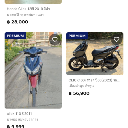
Honda Click 125i 2019 สีดำ
บางกะปิ กรุงเทพมหานคร
฿ 28,000
PREMIUM
PREMIUM
CLICK160i สวยๆ ปี66(2023) รถจ้าวแรกมือเดียว ดาวน์ 1900 ไม่ค้ำ ผ่อนสบายๆ จร้า
เมืองลำพูน ลำพูน
฿ 56,900
click 110 ปี2011
บางบ่อ สมุทรปราการ
฿ 9,999