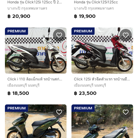
Honda รุ่น Click125i 125cc ปี 2014 สตาร์ทมือ
Honda รุ่น Click125i125cc
บางกะปิ กรุงเทพมหานคร
บางกะปิ กรุงเทพมหานคร
฿ 20,900
฿ 19,900
PREMIUM
PREMIUM
Click i 110 ล้อแม็กแท้ รถบ้านสภ่พดี สวยใสเครื่องดี รถจอดไม่ค่อยได้ใช้
Click 125i หัวฉีดตัวแรก รถบ้านมืเดียว สภาพดี พร้อมใช้งาน เครื่องแน่นเดิมๆ
เมืองนนทบุรี นนทบุรี
เมืองนนทบุรี นนทบุรี
฿ 18,500
฿ 23,500
PREMIUM
PREMIUM