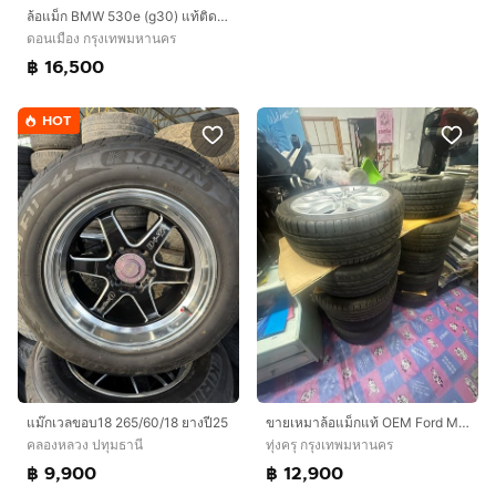
ล้อแม็ก BMW 530e (g30) แท้ติดรถ เดิมๆ พร้อมยาง ปี 2024 ดอกเต็มครบชุด ขอบ 18
ดอนเมือง กรุงเทพมหานคร
฿ 16,500
HOT
แม๊กเวลขอบ18 265/60/18 ยางปี25
ขายเหมาล้อแม็กแท้ OEM Ford Mazda BMW พร้อมยาง 10 ล้อ
คลองหลวง ปทุมธานี
ทุ่งครุ กรุงเทพมหานคร
฿ 9,900
฿ 12,900