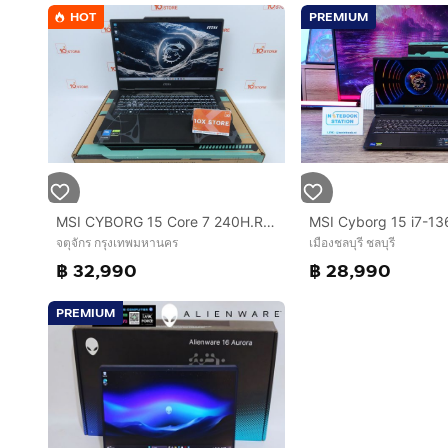
HOT
PREMIUM
MSI CYBORG 15 Core 7 240H.RTX5060 RAM16.1TB
จตุจักร กรุงเทพมหานคร
เมืองชลบุรี ชลบุรี
฿ 32,990
฿ 28,990
PREMIUM