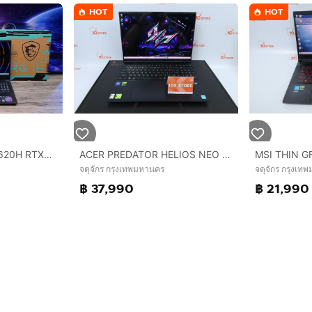
HOT
HOT
ACER PREDATOR HELIOS NEO 16S AI Core Ultra 5 235HX.RTX5050 RAM16.512GB
MSI Cyborg 15 i7-13620H RTX4050(6GB) Ram16 SSD512GB จอ15.6 FHD 144Hz เกมมิ่งสเปคสูง คีย์บอร์ดไฟ เครื่องสวย ครบกล่องพร้อมประกันศูนย์ เพียง 28
จตุจักร กรุงเทพมหานคร
จตุจักร กรุงเท
฿ 37,990
฿ 21,990