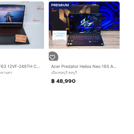
PREMIUM
MSI THIN GF63 12VF-249TH Core i5-12450H.RTX4060 RAM16.512GB
Acer Predator Helios Neo 16S AI IntelCoreUltra7-255HX RTX5060(8GB) Ram16 SSD512 จอ16 QHD+ OLED 240Hz จอสวยสีตรง สเปคสูงจัดเต็ม คีย์บอร์ดไฟRG
พมหานคร
เมืองชลบุรี ชลบุรี
฿ 48,990