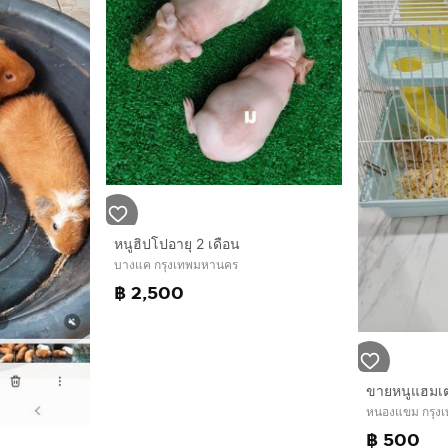
หนูฮิปโปอายุ 2 เดือน
บางแค กรุงเทพมหานคร
฿ 2,500
ขายหนูแฮมเต
หนองแขม กรุง
฿ 500