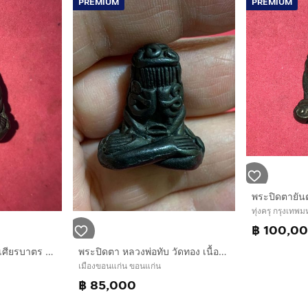
PREMIUM
PREMIUM
ทุ่งครุ กรุงเท
฿ 100,0
พระปิดตา พิมพ์ยันต์ยุ่ง เศียรบาตร เนื้อสำริดเงิน หลวงพ่อทับ อินทโชติ วัดสุวรรณาราม ( ทอง ) บางกอกน้อย พิมพ์คม ชัด เส้นยันต์คมชัด ลึก เส้นยัน
พระปิดตา หลวงพ่อทับ วัดทอง เนื้อเมฆพัตร
เมืองขอนแก่น ขอนแก่น
฿ 85,000