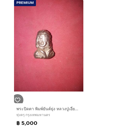
PREMIUM
พระปิดตา พิมพ์ยันต์ยุ่ง หลวงปู่เอี่ยม วัดหนัง ปี2460 เนื้อสำริดเงิน พิมพ์เล็ก สวยงาม คมชัด สภาพสวย เหี่่ยวย่น พรุ่นเก่า เดิมๆ แท้ หายากมากๆ
ทุ่งครุ กรุงเทพมหานคร
฿ 5,000