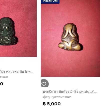
PREMIUM
พระปิดตายันต์ยุ่ง หลวงพ่อ ทับวัดทอง พิมพ์ตุ๊กตา ยันต์น่อง เนื้อสัมฤทธิ์เงิน ขนาดเล็กน่ารักน่าคล้องบูชา สภาพสวยมาก หุ่นพิมพ์มาตรฐานนิยม เส้นย
พมหานคร
00
พระปิดตา ยันต์ยุ่ง มีกริ่ง ยุคเล่นแร่แปรธาตุ หลวงพ่อเดิม วัดหนองโพ เนื้อทองผสม ผิวขึ้นเป็นเกล็ดกระดี่ ฝังเหล็กไหลเป็นกริ่ง สวยงาม คมชัด สภาพ
ทุ่งครุ กรุงเทพมหานคร
฿ 5,000