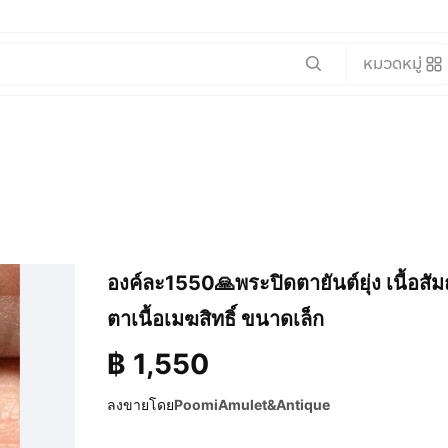
หมวดหมู่
องค์ละ1550🙏พระปิดตายันต์ยุ่ง เนื้อสัมฤ
ตาเนื้อเมฆสิทธิ์ ขนาดเล็ก
฿
1,550
ลงขายโดย
PoomiAmulet&Antique