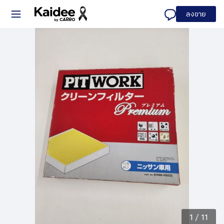
ลงขาย
1
/
11