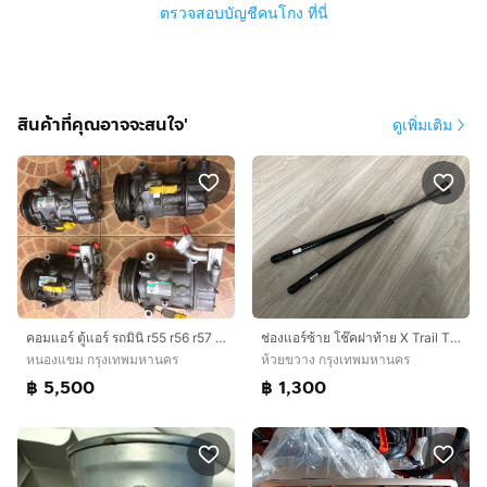
ตรวจสอบบัญชีคนโกง ที่นี่
สินค้าที่คุณอาจจะสนใจ'
ดูเพิ่มเติม
ช่องแอร์ซ้าย โช๊คฝาท้าย X Trail T30 รุ่นปี 2003-2012 1 คู่ และ ช่องแอร์ ซ้าย L
คอมแอร์ ตู้แอร์ รถมินิ r55 r56 r57 r58 r60 f55 f56
ห้วยขวาง กรุงเทพมหานคร
หนองแขม กรุงเทพมหานคร
฿ 1,300
฿ 5,500