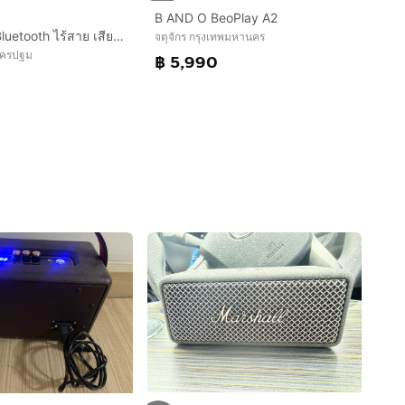
B AND O BeoPlay A2
ขาย ลำโพง Bluetooth ไร้สาย เสียงดี แบบพกพา เบสหนัก สีกรมท่า
จตุจักร กรุงเทพมหานคร
นครปฐม
฿ 5,990