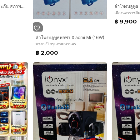
marshall acton III มีประกัน สภาพสวย เสียงดีมาก ใช้งานได้ดี ราคาถูกใจ
เมืองนครราชสี
฿ 9,900
ลำโพงบลูทูธพกพา Xiaomi Mi (16W)
บางกะปิ กรุงเทพมหานคร
฿ 2,000