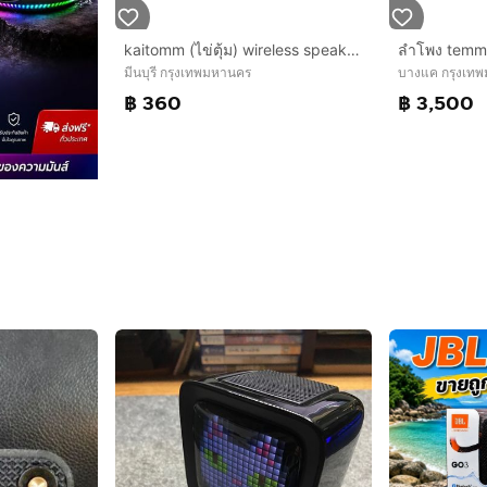
ลำโพง tem
kaitomm (ไข่ตุ้ม) wireless speaker ลำโพงบูลทูธขนาดมินิแบบพกพา
บางแค กรุงเท
มีนบุรี กรุงเทพมหานคร
฿ 3,500
฿ 360