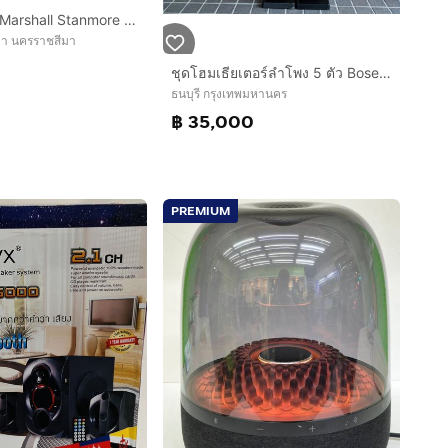
ลำโพงบลูทูธ Marshall Stanmore II สีดำ เครื่องศูนย์ไทย
มา นครราชสีมา
ชุดโฮมเธียเตอร์ลำโพง 5 ตัว Bose 55wer Bose 33wer
ธนบุรี กรุงเทพมหานคร
฿ 35,000
PREMIUM