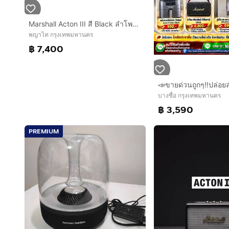
Marshall Acton III สี Black ลําโพง Bluetooth บ้าน เสียงดี เบสแน่น ดีไซน์คลาสสิกหลัง • ปรับกำลังไฟได้ • มี
พญาไท กรุงเทพมหานคร
฿ 7,400
บางซื่อ กรุงเทพมหานคร
฿ 3,590
PREMIUM