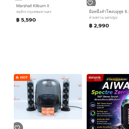
Marshall Kilburn II
มือหนึ่งลำโพงบลูทูธ 6.5
จตุจักร กรุงเทพมหานคร
สามพราน นครปฐม
฿ 5,590
฿ 2,990
HOT