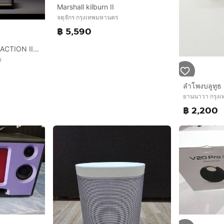
Marshall kilburn II
จตุจักร กรุงเทพมหานคร
฿ 5,590
ลำโพงบลูทูธ Marshall ACTION III ของแท้
ร
ยานนาวา กรุง
฿ 2,200