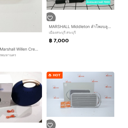
MARSHALL Middleton ลำโพงบลูทูธ (60 วัตต์)
เมืองสระบุรี สระบุรี
฿ 7,000
ลำโพงบลูทูธ Marshall Willen Cream ศูนย์ไทย เสียงดีมาก ราคาถูกใจ
เทพมหานคร
HOT