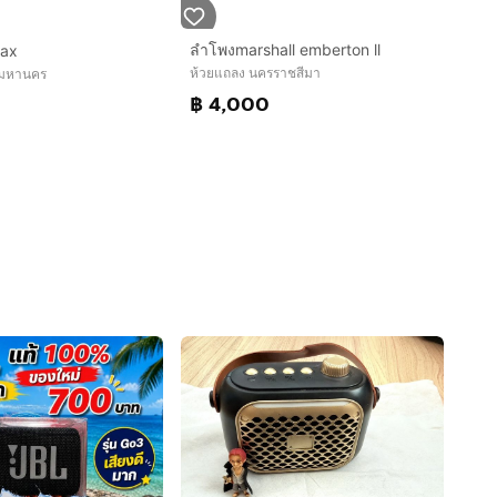
ลำโพงmarshall emberton ll
max
ห้วยแถลง นครราชสีมา
พมหานคร
฿ 4,000