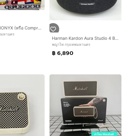
ลำโพงบลูทูธ IONYX (หรือ Compro) รุ่น CO-5000 เป็นลำโพงระบบ 2.1 แชนแนล (มีลำโพงหลักซ้าย-ขวา และลำโพงซับวูฟเฟอร์แยก) ให้กำลังขับรวม 35 วัตต์ RMS (กำลังขับแท้จริง) และสูงสุ
ทพมหานคร
Harman Kardon Aura Studio 4 Black ลําโพงบลูทูธเสียงดี ไฟสวย เบสแน่น
พญาไท กรุงเทพมหานคร
฿ 6,890