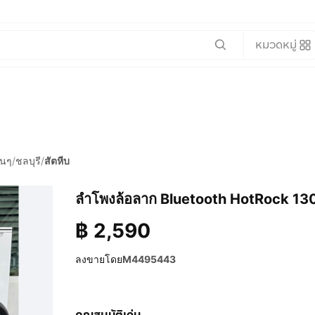
หมวดหมู่
ื่นๆ
/
ชลบุรี
/
สัตหีบ
ลำโพงล้อลาก Bluetooth HotRock 130 
฿
2,590
ลงขายโดย
M4495443
คุณสมบัติเด่น