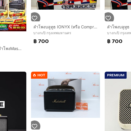
ลำโพงบลูทูธ IONYX (หรือ Compro) รุ่น CO-5000 เป็นลำโพงระบบ 2.1 แชนแนล (มีลำโพงหลักซ้าย-ขวา และลำโพงซับวูฟเฟอร์แยก) ให้กำลังขับรวม 35 วัตต์ RMS (กำลังขับแท้จริง) และสูงสุ
บางกะปิ กรุงเทพมหานคร
บางกะปิ กรุงเ
฿ 700
฿ 700
📣ขายด่วนถูกๆ‼️ปล่อยลำโพงMashallแท้3,590บาทเชื่อมต่อคอมได้ สนใจโทร0899935924
HOT
PREMIUM