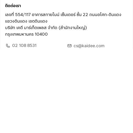
ติดต่อเรา
เลขที่ 554/117 อาคารสกายไนน์ เซ็นเตอร์ ชั้น 22 ถนนอโศก-ดินแดง
แขวงดินแดง เขตดินแดง
บริษัท เคดี มาร์เก็ตเพลส จำกัด (สำนักงานใหญ่)
กรุงเทพมหานคร 10400
02 108 8531
cs@kaidee.com
ติดตามเรา
เพื่อประสบการณ์ใช้งานที่ดีขึ้น
© 2568 บริษัท เคดี มาร์เก็ตเพลส จำกัด