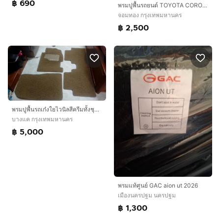
฿ 690
พรมปูพื้นรถยนต์ TOYOTA COROLLA CROSS
จอมทอง กรุงเทพมหานคร
฿ 2,500
พรมปูพื้นรถเก๋งใยไวนิลสีครีมทั้งชุด(3ชิ้น)FOR HONDA
บางแค กรุงเทพมหานคร
฿ 5,000
พรมแท้ศูนย์ GAC aion ut 2026
เมืองนครปฐม นครปฐม
฿ 1,300