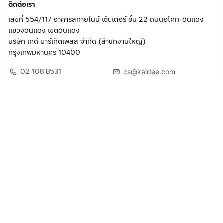
ติดต่อเรา
เลขที่ 554/117 อาคารสกายไนน์ เซ็นเตอร์ ชั้น 22 ถนนอโศก-ดินแดง
แขวงดินแดง เขตดินแดง
บริษัท เคดี มาร์เก็ตเพลส จำกัด (สำนักงานใหญ่)
กรุงเทพมหานคร 10400
02 108 8531
cs@kaidee.com
ติดตามเรา
เพื่อประสบการณ์ใช้งานที่ดีขึ้น
© 2568 บริษัท เคดี มาร์เก็ตเพลส จำกัด