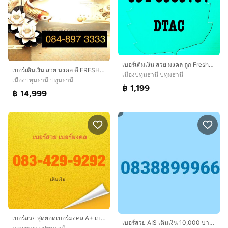
เบอร์เติมเงิน สวย มงคล ถูก Freshsim
เบอร์เติมเงิน สวย มงคล ดี FRESHSIM
เมืองปทุมธานี ปทุมธานี
เมืองปทุมธานี ปทุมธานี
฿ 1,199
฿ 14,999
เบอร์สวย สุดยอดเบอร์มงคล A+ เบอร์เติมเงิน AIS ท้าย XYXY
เบอร์สวย AIS เติมเงิน 10,000 บาท (ราคาคุยกันได้)