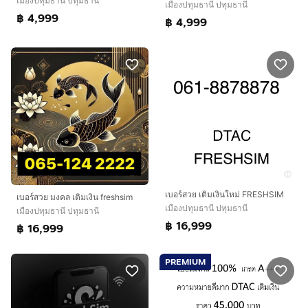
เมืองปทุมธานี ปทุมธานี
เมืองปทุมธานี ปทุมธานี
฿ 4,999
฿ 4,999
เบอร์สวย เติมเงินใหม่ FRESHSIM
เบอร์สวย มงคล เติมเงิน freshsim
เมืองปทุมธานี ปทุมธานี
เมืองปทุมธานี ปทุมธานี
฿ 16,999
฿ 16,999
PREMIUM