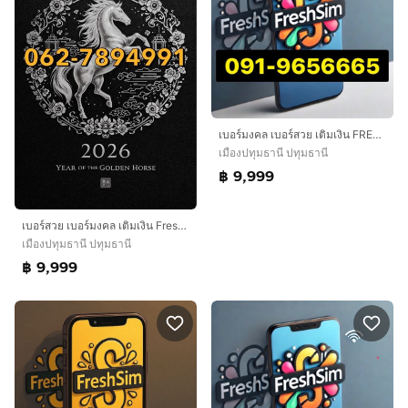
เบอร์มงคล เบอร์สวย เติมเงิน FRESHSIM
เมืองปทุมธานี ปทุมธานี
฿ 9,999
เบอร์สวย เบอร์มงคล เติมเงิน Freshsim
เมืองปทุมธานี ปทุมธานี
฿ 9,999