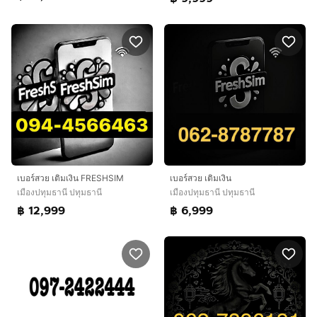
เบอร์สวย เติมเงิน FRESHSIM
เบอร์สวย เติมเงิน
เมืองปทุมธานี ปทุมธานี
เมืองปทุมธานี ปทุมธานี
฿ 12,999
฿ 6,999