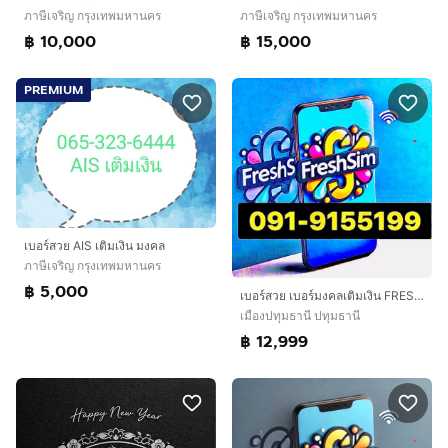
ภาษีเจริญ กรุงเทพมหานคร
ภาษีเจริญ กรุงเทพมหานคร
฿ 10,000
฿ 15,000
PREMIUM
เบอร์สวย AIS เติมเงิน มงคล
ภาษีเจริญ กรุงเทพมหานคร
฿ 5,000
เบอร์สวย เบอร์มงคลเติมเงิน FRESHSIM
เมืองปทุมธานี ปทุมธานี
฿ 12,999