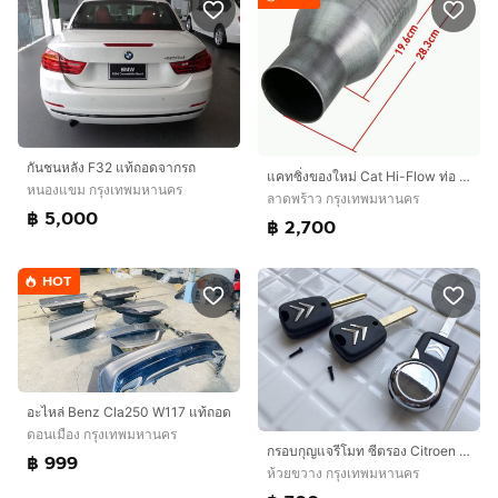
กันชนหลัง F32 แท้ถอดจากรถ
แคทซิ่งของใหม่ Cat Hi-Flow ท่อ Catalytic แคทตาไลติก ขนาด 2.5”
หนองแขม กรุงเทพมหานคร
ลาดพร้าว กรุงเทพมหานคร
฿ 5,000
฿ 2,700
HOT
อะไหล่ Benz Cla250 W117 แท้ถอด
ดอนเมือง กรุงเทพมหานคร
กรอบกุญแจรีโมท ซีตรอง Citroen C1 C2 C3 C4 C5 C8 DS3 DS4 DS5 EVASION XSARA Jumper หัวเกียร์ ออโต้
฿ 999
ห้วยขวาง กรุงเทพมหานคร