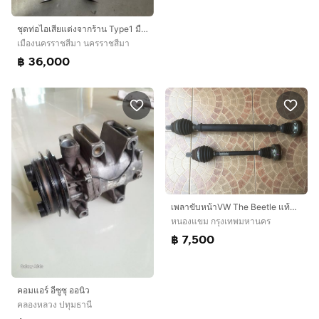
ชุดท่อไอเสียแต่งจากร้าน Type1 มือสอง สภาพดี ใส่ C43 Coupe
เมืองนครราชสีมา นครราชสีมา
฿ 36,000
เพลาขับหน้าVW The Beetle แท้มือสองญี่ปุ่น
หนองแขม กรุงเทพมหานคร
฿ 7,500
คอมแอร์ อีซูซุ ออนิว
คลองหลวง ปทุมธานี