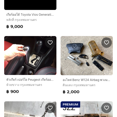
เกียร์ออโต้ Toyota Vios Generation 1 เครื่อง 1nz สอบถามอะไหล่เพิ่มเติมได้ครับ
หลักสี่ กรุงเทพมหานคร
฿ 9,000
หัวเกียร์ เปอร์โย Peugeot เกียร์ออโต้ เกียร์ธรรมดา รุ่นใหม่ รุ่นเก่า 206 206cc 306 307 307cc 308 406 407 408 CRZ Bipper
อะไหล่ Benz W124 Airbag พวงมาลัย หม้อพักหม้อน้ำ มือเปิดประตูหน้าขวา กรอบกุญแจรีโมท ฝาปิดหูลากกันชนหน้า เป็นอะไหล่ วิทยุติดรถ ปุ่มวิทยุ
ห้วยขวาง กรุงเทพมหานคร
ดินแดง กรุงเทพมหานคร
฿ 900
฿ 2,000
PREMIUM