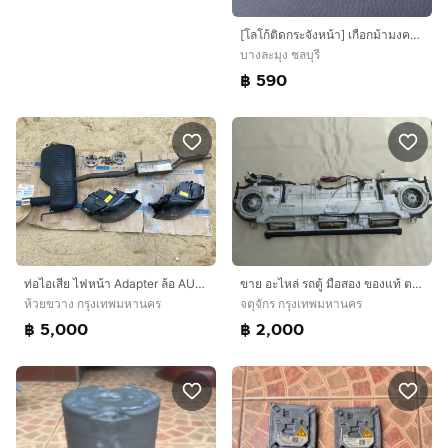
[โลโก้ติดกระจังหน้า] เกือกม้ามงคลสีทองวินเทจ ที่ระลึกม้าแข่ง Oguri Cap ญี่ปุ่น งานดิบๆ สายรถคลาสสิก
บางละมุง ชลบุรี
฿ 590
ท่อไอเสีย ไฟหน้า Adapter ล้อ AUDI TT Coupe MK1 ยี่ห้อ LEISTRITZ AudiTT
ขาย อะไหล่ รถตู้ มือสอง ของแท้ ตรงรุ่น โฉมปี 2005 – 2019
ห้วยขวาง กรุงเทพมหานคร
จตุจักร กรุงเทพมหานคร
฿ 5,000
฿ 2,000