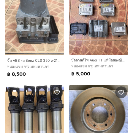
บัลลาสต์ไฟ Audi TT แท้มือสองญี่ปุ่น
ปั๊ม ABS รถ Benz CLS 350 w219 แท้มือสองญี่ปุ่น
หนองแขม กรุงเทพมหานคร
หนองแขม กรุงเทพมหานคร
฿ 5,000
฿ 8,500