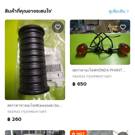
สินค้าที่คุณอาจจะสนใจ'
ดูเพิ่มเติม
ลดราคาอะไหล่HONDA PHANTOM AT200ชดไฟเลี้ยวหลังเดิมถอดจากรถใช้ได้ราคาคู่ละ650บาทไม่แพงถ้าและของแต่งโทรมาได้ครับมีอะไหล่อย่างอื่นด้วยอยากได้อะไหล่ส่งไปรษณียได้ครับอะไรโท
จอมทอง กรุงเทพมหานคร
฿ 650
ลดราคาขายอะไหล่Kawasaki boss175 ชดยาวพักเท้าหน้าใหม่แท้ราคาอันละ260บาทหรือคู่ละ500บาทหรือสิ้นค้าอื่นก็มีครับาของแต่งโทรมาได้ครับมีอะไหล่อย่างอื่นด้วยอยากได้อะไหล่ส่งไปรษณีย
จอมทอง กรุงเทพมหานคร
฿ 260
HOT