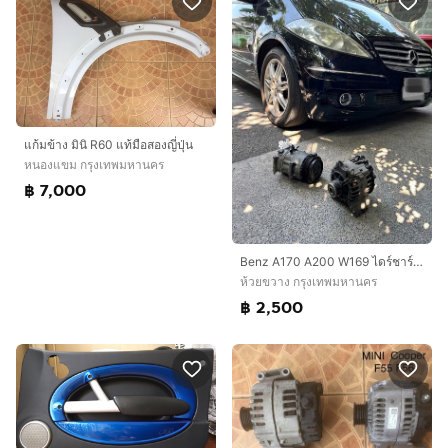
แก้มข้าง มินิ R60 แท้มือสองญี่ปุ่น
หนองแขม กรุงเทพมหานคร
฿ 7,000
Benz A170 A200 W169 ไดร์ชาร์จ คอมแอร์ ของแท้ มือสอง
ห้วยขวาง กรุงเทพมหานคร
฿ 2,500