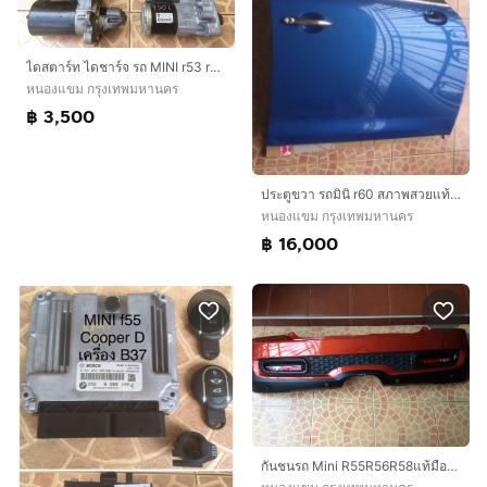
ไดสตาร์ท ไดชาร์จ รถ MINI r53 r56 r6 r61แท้มือสองญี่ปุ่น
หนองแขม กรุงเทพมหานคร
฿ 3,500
ประตูขวา รถมินิ r60 สภาพสวยแท้มือสองญี่ปุ่น
หนองแขม กรุงเทพมหานคร
฿ 16,000
กันชนรถ Mini R55R56R58แท้มือสองญี่ปุ่น