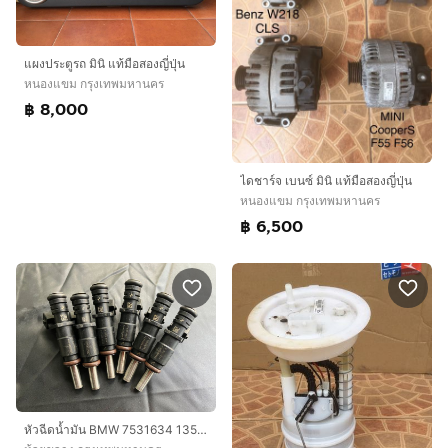
แผงประตูรถ มินิ แท้มือสองญี่ปุ่น
หนองแขม กรุงเทพมหานคร
฿ 8,000
ไดชาร์จ เบนซ์ มินิ แท้มือสองญี่ปุ่น
หนองแขม กรุงเทพมหานคร
฿ 6,500
หัวฉีดน้ำมัน BMW 7531634 13537531634 ใส่ E60 E90 E65 E70 E66 E83 E85 E89 F10 F25 X3 X5 X6 Z4 เครื่อง M54b30 N52