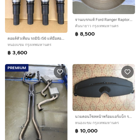
จานเบรกแท้ Ford Ranger Raptor 3.0 V6 หน้า-หลัง ยกชุด
คันนายาว กรุงเทพมหานคร
฿ 8,500
คอยล์หัวเทียน รถมินิ r56 แท้มือสองญี่ปุ่น
หนองแขม กรุงเทพมหานคร
฿ 3,600
PREMIUM
นวมคอนโซลหน้าพร้อมแอร์แบ็ก รถMINI Cooper S r56
หนองแขม กรุงเทพมหานคร
฿ 10,000