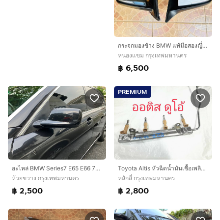
กระจกมองข้าง BMW แท้มือสองญี่ปุ่น
หนองแขม กรุงเทพมหานคร
฿ 6,500
PREMIUM
อะไหล่ BMW Series7 E65 E66 730Li 740Li 730Ld ครอบ กระจกข้าง กรอบกุญแจ
Toyota Altis หัวฉีดน้ำมันเชื้อเพลิงชุด เครื่อง 2zr สอบถามอะไหล่เพิ่มเติมได้ครับ
ห้วยขวาง กรุงเทพมหานคร
หลักสี่ กรุงเทพมหานคร
฿ 2,500
฿ 2,800