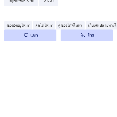
กรุงเทพมหานคร
บางนา
ของยังอยู่ไหม?
ลดได้ไหม?
ดูของได้ที่ไหน?
เก็บเงินปลายทางไ
โทร
แชท