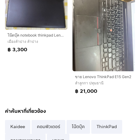
โน๊ตบุ๊ค notebook thinkpad Lenovo AMD A9-9425 3.1GHz สภาพ 90เปอร์เซนต์ ใช้งานลื่นไหลดีมาก
เมืองลำปาง ลำปาง
฿ 3,300
ขาย Lenovo ThinkPad E15 Gen2
ลำลูกกา ปทุมธานี
฿ 21,000
คำค้นหาที่เกี่ยวข้อง
Kaidee
คอมพิวเตอร์
โน๊ตบุ๊ค
ThinkPad