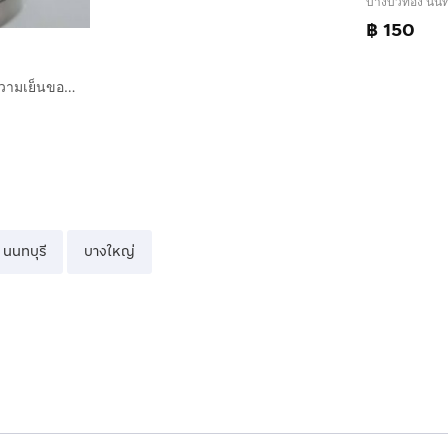
บางบัวทอง นนทบ
฿ 150
Tumbler กระบอกเก็บความเย็นของแท้จาก Hawaii ใหม่ยังไม่เคยใช้งาน
นนทบุรี
บางใหญ่