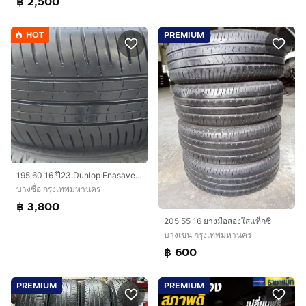
฿ 2,500
HOT
PREMIUM
195​ 60 16 ปี23 Dunlop Enasave ec350 plus ดอกเต็มๆ​ นุ่มเงียบสุดๆพร้อมใช้อีกนาน ชุด​4เส้น​ 3,800​ บาท
บางซื่อ กรุงเทพมหานคร
฿ 3,800
205 55 16 ยางมือสองใส่แท็กซี่
บางเขน กรุงเทพมหานคร
฿ 600
PREMIUM
PREMIUM