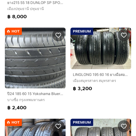
ยาง215 55 18 DUNLOP SP SPORT MAXX 050 ปี23
เมืองปทุมธานี ปทุมธานี
฿ 8,000
HOT
PREMIUM
LINGLONG 195 60 16 ยางมือสอง ปลายปี2023
เมืองสมุทรสาคร สมุทรสาคร
฿ 3,200
ปี24 185​ 60 15​ Yokohama Bluerth​ พร้อมใช้​ นุ่มเงียบ​ ชุด​4เส้น​ 2,400​ บาท
บางซื่อ กรุงเทพมหานคร
฿ 2,400
HOT
PREMIUM