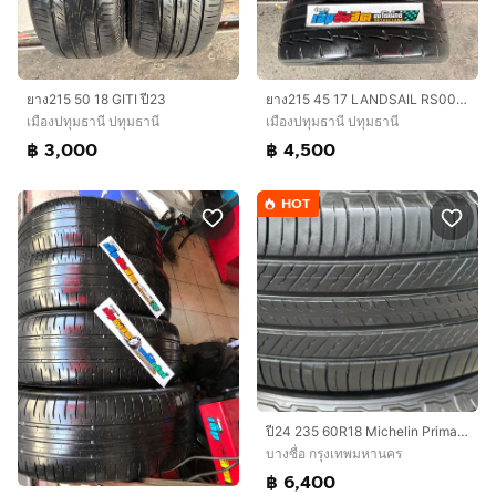
ยาง215 50 18 GITI ปี23
ยาง215 45 17 LANDSAIL RS009 ปี23
เมืองปทุมธานี ปทุมธานี
เมืองปทุมธานี ปทุมธานี
฿ 3,000
฿ 4,500
HOT
ปี24 235​ 60R18​ Michelin Primacy​ Plusดอกเต็ม​ ขนเชื่อมครบ​ ตุ่มมุมยางอยู่​ นุ่มเงียบสุดๆ​ ลงพื้นปลายปี​24 ชุด​4เส้น 6,400​
บางซื่อ กรุงเทพมหานคร
฿ 6,400