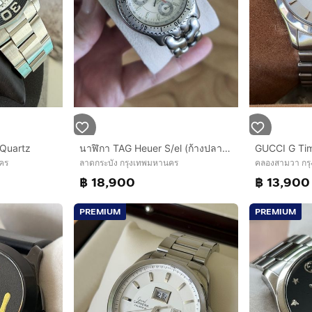
Quartz
นาฬิกา TAG Heuer S/el (ก้างปลา) Chronograph King Size
คร
ลาดกระบัง กรุงเทพมหานคร
คลองสามวา กร
฿ 18,900
฿ 13,900
PREMIUM
PREMIUM