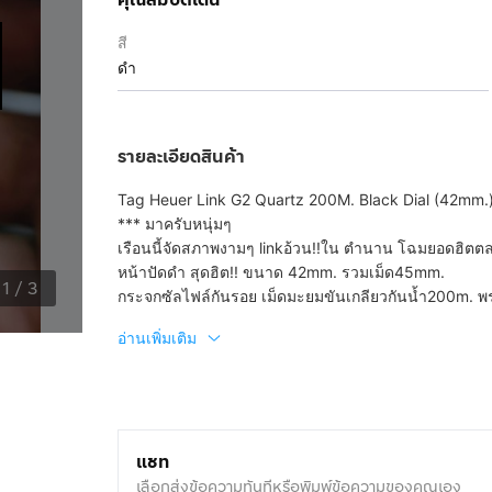
สี
ดำ
รายละเอียดสินค้า
Tag Heuer Link G2 Quartz 200M. Black Dial (42mm.
*** มาครับหนุ่มๆ
เรือนนี้จัดสภาพงามๆ linkอ้วน!!ใน ตำนาน โฉมยอดฮิตตล
หน้าปัดดำ สุดฮิต!! ขนาด 42mm. รวมเม็ด45mm.
1
/
3
กระจกซัลไฟล์กันรอย เม็ดมะยมขันเกลียวกันน้ำ200m. พ
อ่านเพิ่มเติม
แชท
เลือกส่งข้อความทันทีหรือพิมพ์ข้อความของคุณเอง