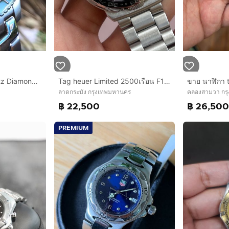
Tag Heuer Link Quartz Diamond Black Dial WJ 1113🇨🇭🇨🇭
Tag heuer Limited 2500เรือน F1 Carbon
ขาย นาฬิกา 
ลาดกระบัง กรุงเทพมหานคร
คลองสามวา กร
฿ 22,500
฿ 26,50
PREMIUM