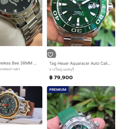
GUCCI G Timeless Bee 38MM Quartz SS Black Dial Men's Watch YA1264136
Tag Heuer Aquaracer Auto Calibre5 Green Dial WAY201S-0🇨🇭🇨🇭
ุงเทพมหานคร
บางใหญ่ นนทบุรี
0
฿ 79,900
PREMIUM