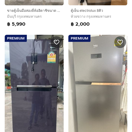
ขายตู้เย็นมือสองยี่ห้อฮิตาชิขนาด 15 คิวอินวอเตอร์ราคา 5990 บาทสนใจโทรติดต่อสอบถามได้ค่ะ 0991461547 ค่ะ
ตู้เย็น electrolux 8คิว
มีนบุรี กรุงเทพมหานคร
ห้วยขวาง กรุงเทพมหานคร
฿ 5,990
฿ 2,000
PREMIUM
PREMIUM