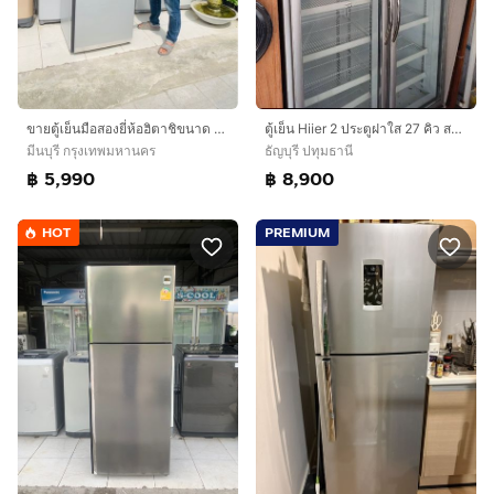
ขายตู้เย็นมือสองยี่ห้อฮิตาชิขนาด 14.4 คิวอินวอเตอร์ 5990 บาทค่ะ
ตู้เย็น Hiier 2 ประตูฝาใส 27 คิว สภาพดีมาก
มีนบุรี กรุงเทพมหานคร
ธัญบุรี ปทุมธานี
฿ 5,990
฿ 8,900
HOT
PREMIUM