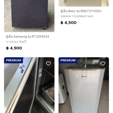
ตู้เย็น Beko รุ่น RNDT371E50v
จอมทอง กรุงเทพมหานคร
฿ 4,500
ตู้เย็น Samsung รุ่น RT32K5534
บางละมุง ชลบุรี
฿ 4,900
PREMIUM
PREMIUM