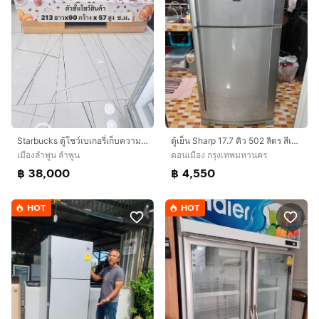
Starbucks ตู้โชว์เบเกอรี่เก็บความเย็นขนาดใหญ่
ตู้เย็น Sharp 17.7 คิว 502 ลิตร สีเงิน ความเย็นเจี๊ยบ ช่องแช่ใหญ่สะใจ ใช้งานปกติ สภาพพร้อมใช้ ไม่ต้องซ่อม นัดดูของจริงได้
เมืองลำพูน ลำพูน
ดอนเมือง กรุงเทพมหานคร
฿ 38,000
฿ 4,550
HOT
HOT