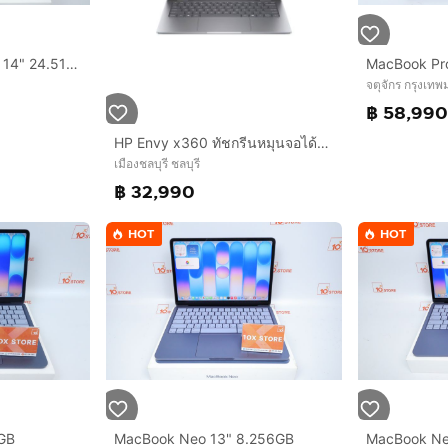
MacBook Pro M4 Pro 14" 24.512GB Batt96 08.2026
จตุจักร กรุงเท
฿ 58,99
HP Envy x360 ทัชกรีนหมุนจอได้มีปากกา IntelCoreUltra5-125U Ram16 SSD512GB จอ14.0 FHD+ IPS
เมืองชลบุรี ชลบุรี
฿ 32,990
HOT
HOT
GB
MacBook Neo 13" 8.256GB