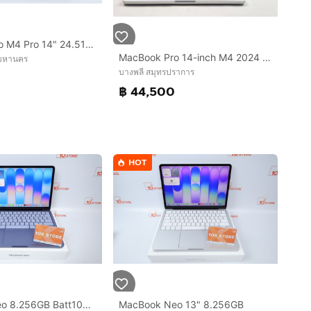
MacBook Pro M4 Pro 14" 24.512GB
MacBook Pro 14-inch M4 2024 Ram16GB SSD512GB Silver CPU 10-core,GPU 10-core Apple care 6aug2027
พมหานคร
บางพลี สมุทรปราการ
0
฿ 44,500
HOT
MacBook Neo 8.256GB Batt100 Care 05.27
MacBook Neo 13" 8.256GB