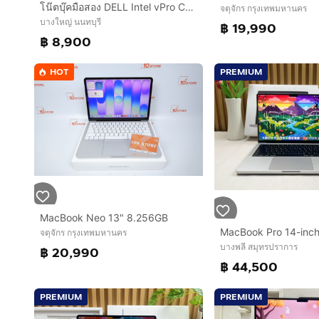
โน๊ตบุ๊คมือสอง DELL Intel vPro Core i7-10610U จอทัชสกรีน 14.0”IPS แรม16+SSD256+การ์ดจอ 620+วินโดว์แท้
จตุจักร กรุงเทพมหานคร
บางใหญ่ นนทบุรี
฿ 19,990
฿ 8,900
HOT
PREMIUM
MacBook Neo 13" 8.256GB
จตุจักร กรุงเทพมหานคร
บางพลี สมุทรปราการ
฿ 20,990
฿ 44,500
PREMIUM
PREMIUM