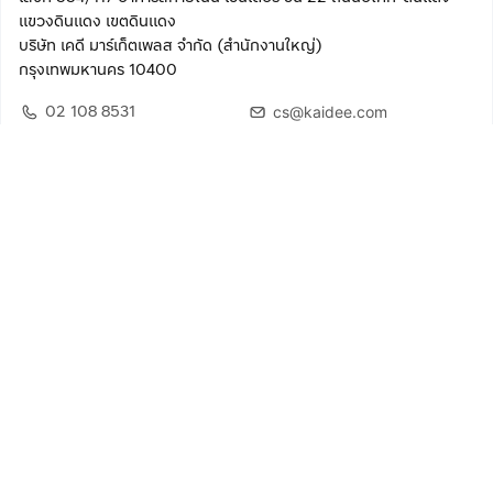
แขวงดินแดง เขตดินแดง
บริษัท เคดี มาร์เก็ตเพลส จำกัด (สำนักงานใหญ่)
กรุงเทพมหานคร 10400
02 108 8531
cs@kaidee.com
ติดตามเรา
เพื่อประสบการณ์ใช้งานที่ดีขึ้น
© 2568 บริษัท เคดี มาร์เก็ตเพลส จำกัด