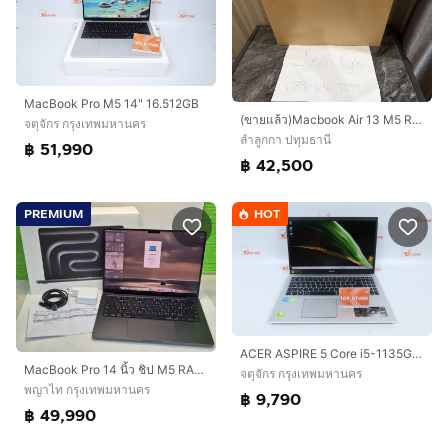
MacBook Pro M5 14" 16.512GB
(ขายแล้ว)Macbook Air 13 M5 Ram16 SSD512 สีmidnight มือหนึ่ง
จตุจักร กรุงเทพมหานคร
ลำลูกกา ปทุมธานี
฿ 51,990
฿ 42,500
PREMIUM
HOT
ACER ASPIRE 5 Core i5-1135G7 RAM16.512GB
MacBook Pro 14 นิ้ว ชิป M5 RAM 16GB SSD 512GB แบต 100 ประกันศูนย์ถึง 25 ก.พ. 2570 ครบกล่อง
จตุจักร กรุงเทพมหานคร
พญาไท กรุงเทพมหานคร
฿ 9,790
฿ 49,990