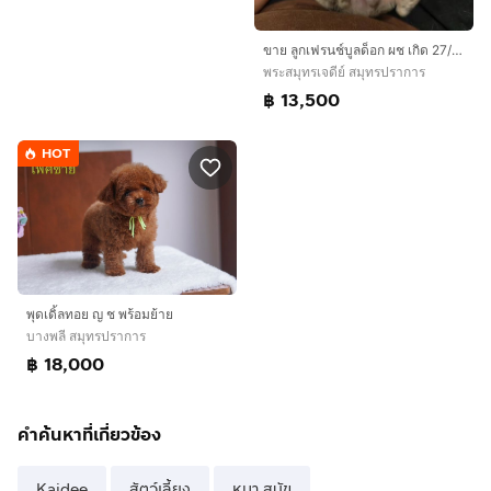
ขาย ลูกเฟรนช์บูลด็อก ผช เกิด 27/06
พระสมุทรเจดีย์ สมุทรปราการ
฿ 13,500
HOT
พุดเดิ้ลทอย ญ ช พร้อมย้าย
บางพลี สมุทรปราการ
฿ 18,000
คำค้นหาที่เกี่ยวข้อง
Kaidee
สัตว์เลี้ยง
หมา สุนัข