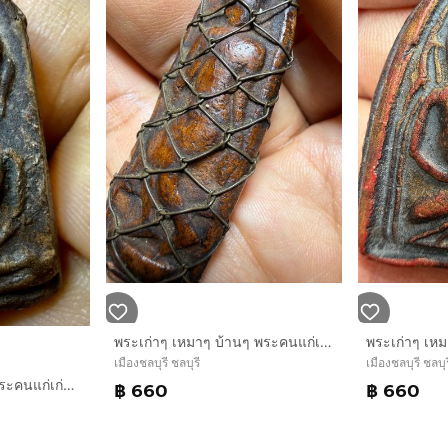
พระเก่าๆ เหมาๆ บ้านๆ พระคนแก่เก่าๆเก็บทิ้งใว้ก่อนจากไป ให้ยายดูแล T.081-3330446 L.tonyabu
เมืองชลบุรี ชลบุรี
เมืองชลบุรี ชลบุร
พระเก่าๆเหมาๆบ้านๆพระคนแก่เก่าๆเก็บทิ้งใว้ก่อนจากไปให้ยายดูแล T.081-3330446 L.tonyabu
฿ 660
฿ 660