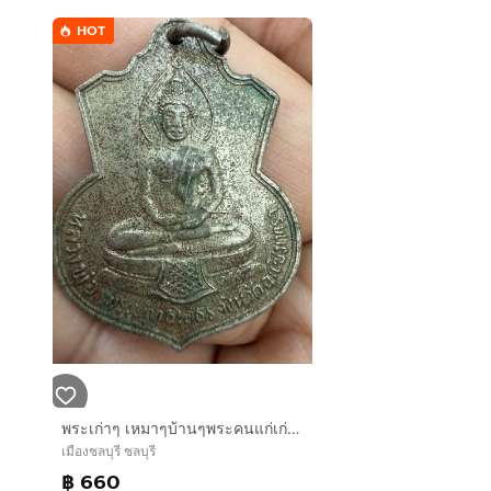
HOT
พระเก่าๆ เหมาๆบ้านๆพระคนแก่เก่าๆเก็บทิ้งใว้ก่อนจากไป ให้ยายดูแลแทน T.081-3330446 L.tonyabu
เมืองชลบุรี ชลบุรี
฿ 660