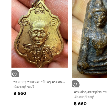
พระเก่าๆ พระเหมาๆบ้านๆ พระคนแก่เก่าๆเก็บ ทิ้งใว้ก่อนจากไป ให้ยายดูแล 081-3330446 line tonyabu
เมืองชลบุรี ชลบุรี
฿ 660
เมืองชลบุรี ชลบุรี
฿ 660