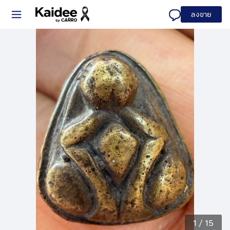
ลงขาย
1
/
15