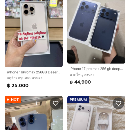
iPhone 17 pro max 256 gb deep blue แบต 100%รอบชาร์ต 4ประกัน มิถุนา 70
iPhone 16Promax 256GB Desertมีตำหนิ จอเป็นจุด 1จุด เล็กๆ ตรงขอบเครื่องขอลูกค้าที่รับได้นะคะ
หาดใหญ่ สงขลา
จตุจักร กรุงเทพมหานคร
฿ 44,900
฿ 25,000
HOT
PREMIUM