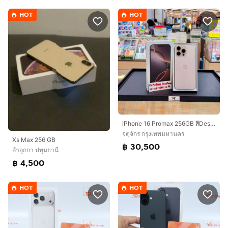
HOT
HOT
iPhone 16 Promax 256GB สีDesert สวยมากๆ
จตุจักร กรุงเทพมหานคร
Xs Max 256 GB
฿ 30,500
ลำลูกกา ปทุมธานี
฿ 4,500
HOT
HOT