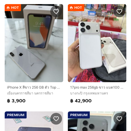
HOT
HOT
iPhone X สีขาว 256 GB ตัว Top เครื่องศูนย์ไทย โมเดล Th สภาพสวย สแกนใบหน้าปกติ
17pro max 256gb ขาว แบต100 กพ70
เมืองนครราชสีมา นครราชสีมา
บางกะปิ กรุงเทพมหานคร
฿ 3,900
฿ 42,900
PREMIUM
PREMIUM