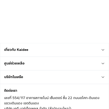
เกี่ยวกับ Kaidee
ศูนย์ช่วยเหลือ
บริษัทในเครือ
ติดต่อเรา
เลขที่ 554/117 อาคารสกายไนน์ เซ็นเตอร์ ชั้น 22 ถนนอโศก-ดินแดง
แขวงดินแดง เขตดินแดง
บริษัท เคดี มาร์เก็ตเพลส จำกัด (สำนักงานใหญ่)