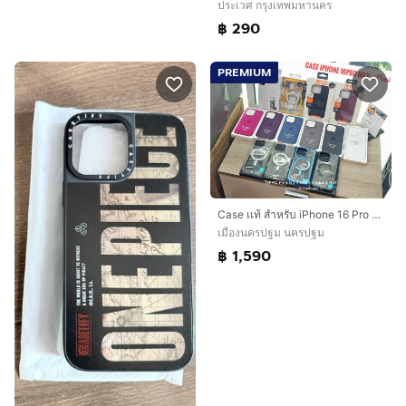
ประเวศ กรุงเทพมหานคร
฿ 290
PREMIUM
Case เเท้ สำหรับ iPhone 16 Pro Max
เมืองนครปฐม นครปฐม
฿ 1,590