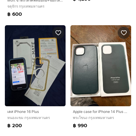
Moft ขาตั้งโทรศัพท์​มือถือ+ซองใส่บัตร
จตุจักร กรุงเทพมหานคร
฿ 600
เคส iPhone 16 Plus
Apple case for iPhone 14 Plus genuine leather หนังแท้ รองรับ magsafe
หนองแขม กรุงเทพมหานคร
พระโขนง กรุงเทพมหานคร
฿ 200
฿ 990