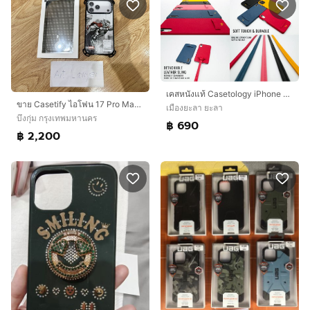
เคสหนังแท้ Casetology iPhone 12 Pro Max พร้อมสายสะพาย Genuine Leather With Sling สินค้าใหม่ มือหนึ่ง หายาก ราคาพิเศษ
ขาย Casetify ไอโฟน 17 Pro Max แท้ สภาพใหม่ มือ2
เมืองยะลา ยะลา
บึงกุ่ม กรุงเทพมหานคร
฿ 690
฿ 2,200