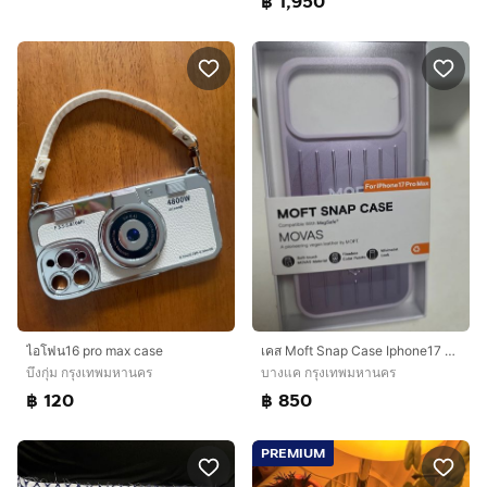
฿ 1,950
ไอโฟน16 pro max case
เคส Moft Snap Case Iphone17 Pro Max
บึงกุ่ม กรุงเทพมหานคร
บางแค กรุงเทพมหานคร
฿ 120
฿ 850
PREMIUM