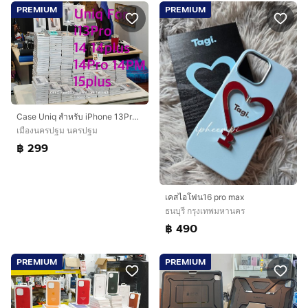
PREMIUM
PREMIUM
Case Uniq สำหรับ iPhone 13Pro 14 14plus 14Pro 14ProMax 15plus สินค้าเเท้ใหม่
เมืองนครปฐม นครปฐม
฿ 299
เคสไอโฟน16 pro max
ธนบุรี กรุงเทพมหานคร
฿ 490
PREMIUM
PREMIUM