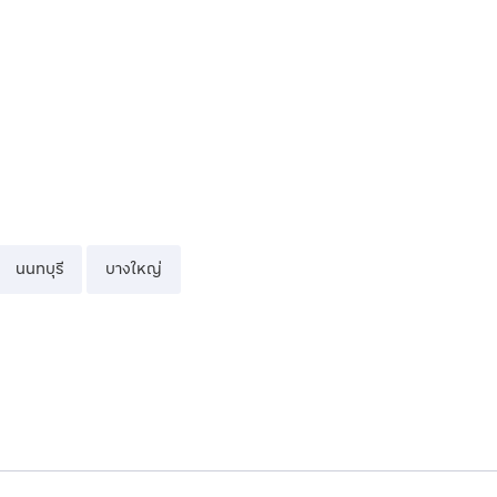
นนทบุรี
บางใหญ่