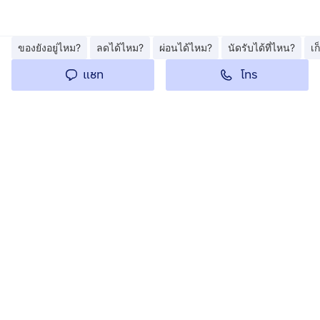
ของยังอยู่ไหม?
ลดได้ไหม?
ผ่อนได้ไหม?
นัดรับได้ที่ไหน?
เ
โทร
แชท