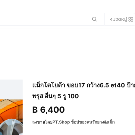
หมวดหมู่
แม็กโตโยต้า ขอบ17 กว้าง6.5 et40 ป้ายแด
พรุส อื่นๆ 5 รู 100
฿
6,400
ลงขายโดย
PT.Shop ช็อปของคนรักยาง&แม็ก