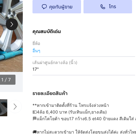
โทร
คุยกับผู้ขาย
คุณสมบัติเด่น
ยี่ห้อ
อื่นๆ
เส้นผ่าศูนย์กลางล้อ (นิ้ว)
17"
1
/
7
รายละเอียดสินค้า
**หากเข้ามาติดตั้งที่ร้าน โทรแจ้งล่วงหน้า
💵4ล้อ 6,400 บาท (รับเทินแม็ก,ยางเดิม)
🏁แม็กโตโยต้า ขอบ17 กว้าง6.5 et40 ป้ายแดง สีเดิมใส่ alt
🚚หากไม่สะดวกเข้ามา ให้จัดส่งโดยขนส่งได้ค่ะ ส่งทั่วไทย