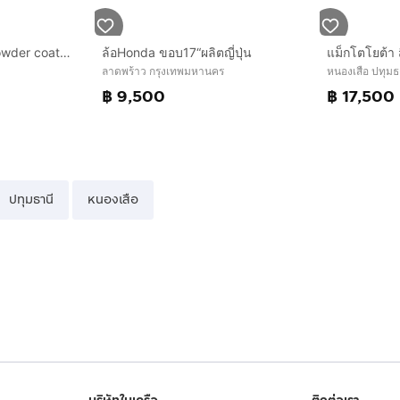
แม็กmg ขอบ17 สีอบpowder coat พร้อมยางblackhawk 215 55 17 ปี24 ใส่ mg 4 mg EP mg zs EV อื่นๆ 5 รู 112
ล้อHonda ขอบ17“ผลิตญี่ปุ่น
ลาดพร้าว กรุงเทพมหานคร
หนองเสือ ปทุมธ
฿ 9,500
฿ 17,500
ปทุมธานี
หนองเสือ