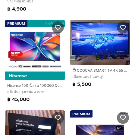
บางใหญ่ นนทบุรี
฿ 4,900
PREMIUM
📺 COOCAA SMART TV 4K 55 นิ้ว
เมืองนนทบุรี นนทบุรี
฿ 5,500
Hisense 100 นิ้ว รุ่น 100Q6Q QLED 4K VIDAA Quantum Dot TV Smart TV Q6Q 2025
ตลิ่งชัน กรุงเทพมหานคร
฿ 45,000
PREMIUM