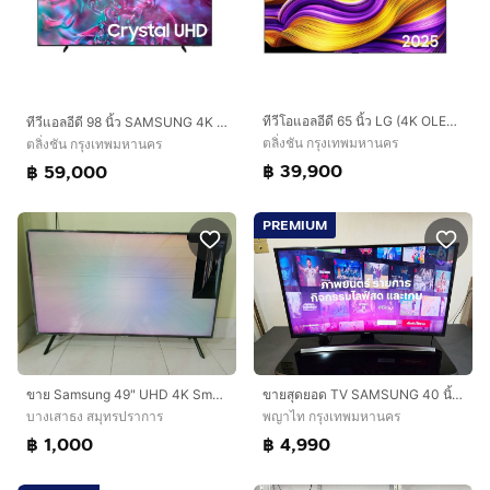
ทีวีโอแอลอีดี 65 นิ้ว LG (4K OLED, SMART TV) OLED65G5PSA.ATM
ทีวีแอลอีดี 98 นิ้ว SAMSUNG 4K LED, SMART TV) UA98DU9000KXXT
ตลิ่งชัน กรุงเทพมหานคร
ตลิ่งชัน กรุงเทพมหานคร
฿ 39,900
฿ 59,000
PREMIUM
ขาย Samsung 49" UHD 4K Smart TV NU7100 Series 7 2018 จอแตก 1000บาท
ขายสุดยอด TV SAMSUNG 40 นิ้ว 40JU6600 4k อดีตตัวท๊อป ภาพดีมากๆ ซื้อมาสามหมื่นหกขายถูก
บางเสาธง สมุทรปราการ
พญาไท กรุงเทพมหานคร
฿ 1,000
฿ 4,990