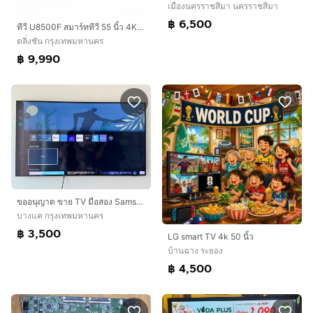
เมืองนครราชสีมา นครราชสีมา
฿ 6,500
ทีวี U8500F สมาร์ททีวี 55 นิ้ว 4K Crystal UHD LED รุ่น UA55U8500FKXXT ปี 2025
ตลิ่งชัน กรุงเทพมหานคร
฿ 9,990
ขออนุญาต ขาย TV มือสอง Samsung Smart TV 50 นิ้ว 📺
บางแค กรุงเทพมหานคร
฿ 3,500
LG smart TV 4k 50 นิ้ว
บ้านฉาง ระยอง
฿ 4,500