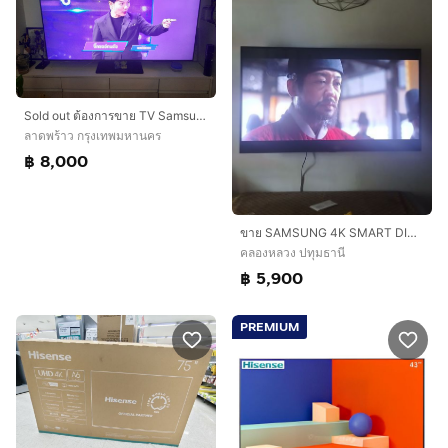
Sold out ต้องการขาย TV Samsung 55 นิ้ว รุ่น Q80BA (QA55Q80BAKXXT) 4K QLED smart TV
ลาดพร้าว กรุงเทพมหานคร
฿ 8,000
ขาย SAMSUNG 4K SMART DIGITAL TV. 50" สภาพใหม่เอี่ยม สุดถูก
คลองหลวง ปทุมธานี
฿ 5,900
PREMIUM