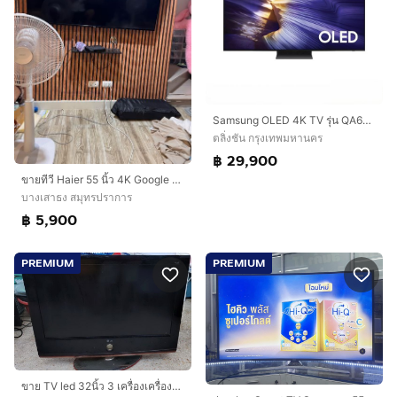
Samsung OLED 4K TV รุ่น QA65S90FAEXXT ทีวีขนาด 65 นิ้ว S90F Series ( 65S90F , 65S90)
ตลิ่งชัน กรุงเทพมหานคร
฿ 29,900
ขายทีวี Haier 55 นิ้ว 4K Google TV รุ่น H55K85FUX
บางเสาธง สมุทรปราการ
฿ 5,900
PREMIUM
PREMIUM
ขาย TV led 32นิ้ว 3 เครื่องเครื่องละ 880 บาท มีLG 2 SAMSUNG 1 ไม่มีรีโมท