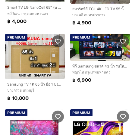
Smart TV LG NanoCell 65" รุ่น SM8100PTA
สมาร์ททีวี TCL 4K LED TV 55 นิ้ว รุ่น 55P6K
ทวีวัฒนา กรุงเทพมหานคร
บางพลี สมุทรปราการ
฿ 4,000
฿ 4,900
PREMIUM
PREMIUM
ทีวี Samsung ขนาด 43 นิ้ว รุ่นใหม่ปี 2025 ตัวเครื่องใหม่มาก ยังไม่ได้ใช้งาน
พญาไท กรุงเทพมหานคร
฿ 6,900
Samsung TV 4K 65 นิ้ว มือ 1 ประกันศูนย์ 2 ปี รุ่นใหม่ล่าสุด ผลิตเดือน 5 ปี 2026 CrystalPro 4K
บางกรวย นนทบุรี
฿ 10,800
PREMIUM
PREMIUM