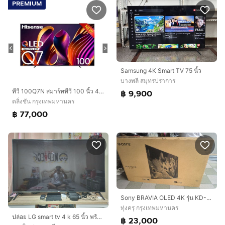
PREMIUM
Samsung 4K Smart TV 75 นิ้ว
บางพลี สมุทรปราการ
ทีวี 100Q7N สมาร์ททีวี 100 นิ้ว 4K VIDAA QLED รุ่น 100Q7N
฿ 9,900
ตลิ่งชัน กรุงเทพมหานคร
฿ 77,000
Sony BRAVIA OLED 4K รุ่น KD-65A8F ขนาด 65 นิ้ว ราคา 23,000 บ.
ทุ่งครุ กรุงเทพมหานคร
ปล่อย LG smart tv 4 k 65 นิ้ว พร้อมเมจิกรีโมท รุ่น 65UM7300PTA สภาพสวย
฿ 23,000