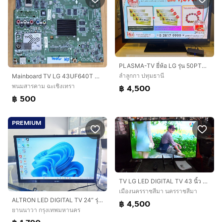
PLASMA-TV ยี่ห้อ LG รุ่น 50PT350R
ลำลูกกา ปทุมธานี
Mainboard TV LG 43UF640T มือสอง
พนมสารคาม ฉะเชิงเทรา
฿ 4,500
฿ 500
PREMIUM
TV LG LED DIGITAL TV 43 นิ้ว 43LJ500T
เมืองนครราชสีมา นครราชสีมา
ALTRON LED DIGITAL TV 24” รุ่น LTV-2405 จอสวยไมมเบิร์น ราคาถูกใจ
฿ 4,500
ยานนาวา กรุงเทพมหานคร