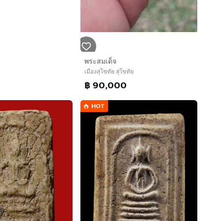
พระสมเด็จ
เมืองสุโขทัย สุโขทัย
฿ 90,000
HOT