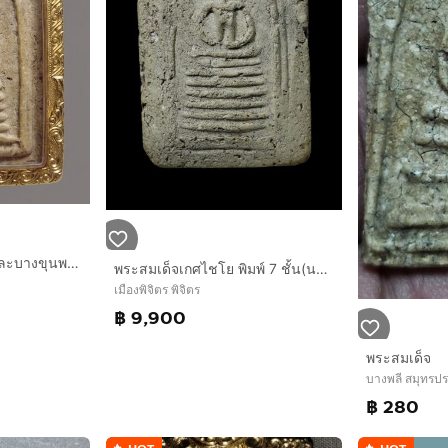
✅พระสมเด็จวัดระฆังและบางขุนพรหม องค์ดารา AA86337
พระสมเด็จเกศไชโย พิมพ์ 7 ชั้น(นอกพิมพ์)
เมืองพิจิตร พิจิตร
฿ 9,900
พระสมเด็จ
บางพลี สมุทรป
฿ 280