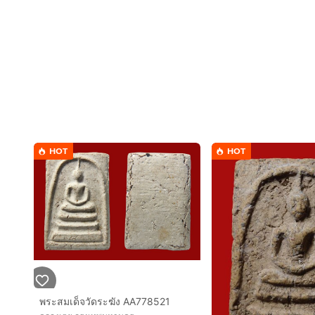
HOT
HOT
พระสมเด็จวัดระฆัง AA778521