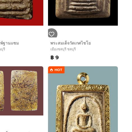
มพ์ฐานแซม
พระสมเด็จวัดเกศไชโย
ุรี
เมืองชลบุรี ชลบุรี
฿ 9
HOT