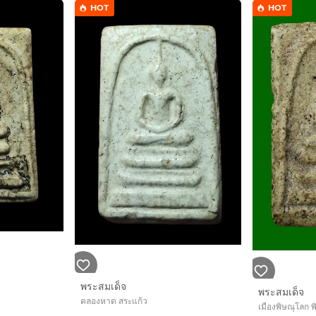
HOT
HOT
พระสมเด็จ
พระสมเด็จ
คลองหาด สระแก้ว
เมืองพิษณุโลก 