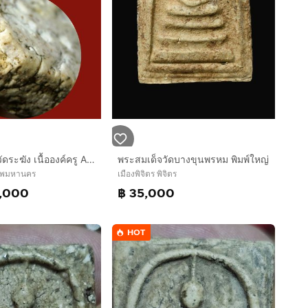
✅พระสมเด็จวัดระฆัง เนื้อองค์ครู AA59959
พระสมเด็จวัดบางขุนพรหม พิมพ์ใหญ่
เทพมหานคร
เมืองพิจิตร พิจิตร
0,000
฿ 35,000
HOT