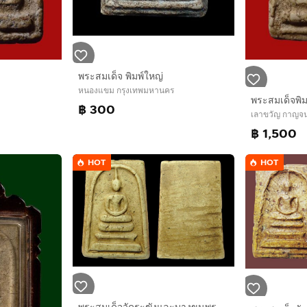
พระสมเด็จ พิมพ์ใหญ่
หนองแขม กรุงเทพมหานคร
พระสมเด็จพิ
฿ 300
เลาขวัญ กาญจนบ
฿ 1,500
HOT
HOT
พระสมเด็จวัดระฆังและบางขุนพรหม 003