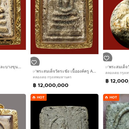
✅พระสมเด็จวัดระฆัง และบางขุนพรหม AA896990
✅พระสมเด็จวัดระฆัง เนื้อองค์ครู AA9999
คลองเตย กรุง
คลองเตย กรุงเทพมหานคร
฿ 12,00
฿ 12,000,000
HOT
HOT