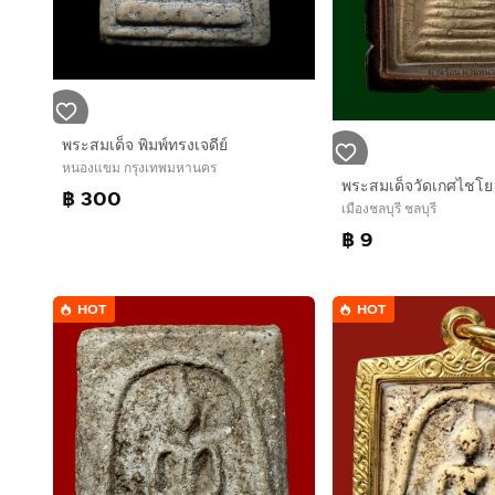
พระสมเด็จ พิมพ์ทรงเจดีย์
หนองแขม กรุงเทพมหานคร
พระสมเด็จวัดเกศไชโย
฿ 300
เมืองชลบุรี ชลบุรี
฿ 9
HOT
HOT