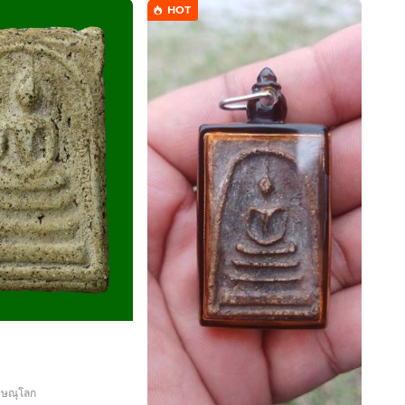
HOT
พิษณุโลก