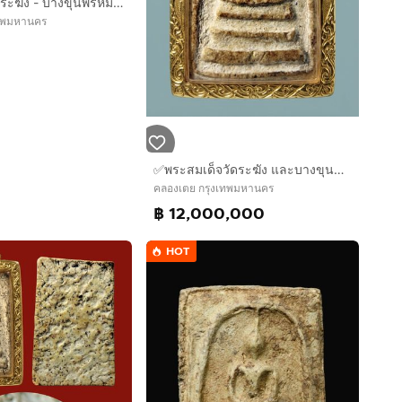
พระสมเด็จวัดระฆัง - บางขุนพรหม AA112
เทพมหานคร
✅พระสมเด็จวัดระฆัง และบางขุนพรหม AA629774
คลองเตย กรุงเทพมหานคร
฿ 12,000,000
HOT