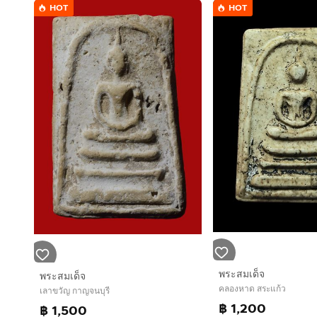
HOT
HOT
พระสมเด็จ
พระสมเด็จ
คลองหาด สระแก้ว
เลาขวัญ กาญจนบุรี
฿ 1,200
฿ 1,500