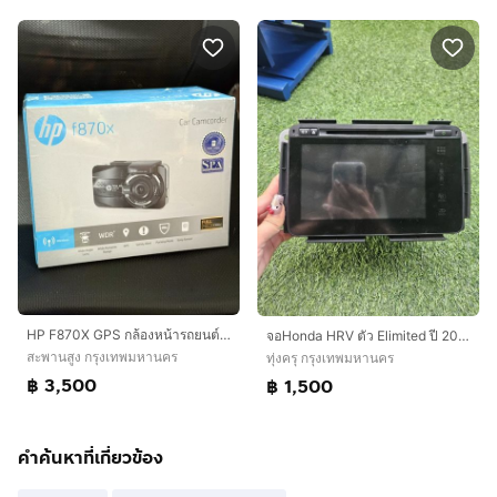
HP F870X GPS กล้องหน้ารถยนต์ ฟรี Micro SD 32GB
จอHonda HRV ตัว Elimited ปี 2016 มีจอ+กล้องหลัง ใช้งานปกติขนาด7นิ้ว 📌​ราคารวมส่งขนส่งนะคะ
สะพานสูง กรุงเทพมหานคร
ทุ่งครุ กรุงเทพมหานคร
฿ 3,500
฿ 1,500
คำค้นหาที่เกี่ยวข้อง