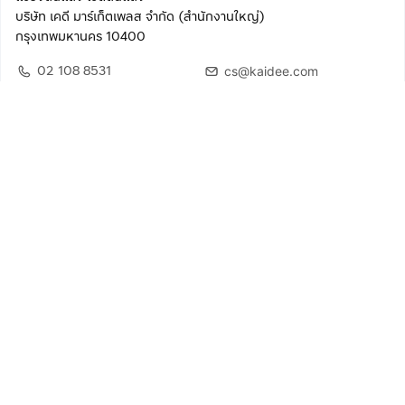
บริษัท เคดี มาร์เก็ตเพลส จำกัด (สำนักงานใหญ่)
กรุงเทพมหานคร 10400
02 108 8531
cs@kaidee.com
ติดตามเรา
เพื่อประสบการณ์ใช้งานที่ดีขึ้น
© 2568 บริษัท เคดี มาร์เก็ตเพลส จำกัด